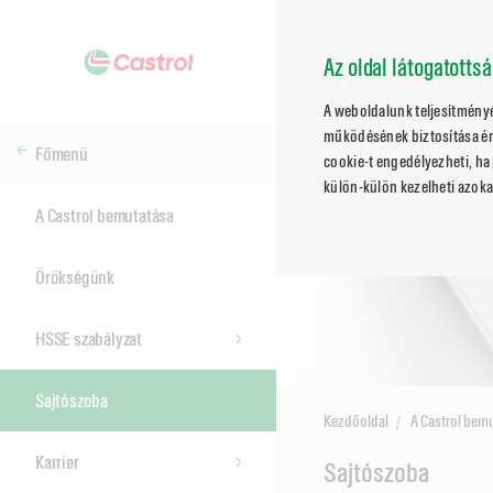
Az oldal látogatotts
A weboldalunk teljesítmény
működésének biztosítása ér
Főmenü
cookie-t engedélyezheti, ha 
külön-külön kezelheti azoka
A Castrol bemutatása
Örökségünk
HSSE szabályzat
Sajtószoba
Kezdőoldal
A Castrol bem
Karrier
Main
Sajtószoba
Content