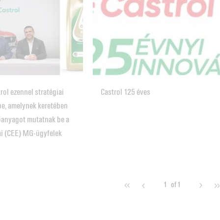
rol ezennel stratégiai
Castrol 125 éves
be, amelynek keretében
őanyagot mutatnak be a
ai (CEE) MG-ügyfelek
1
of 1