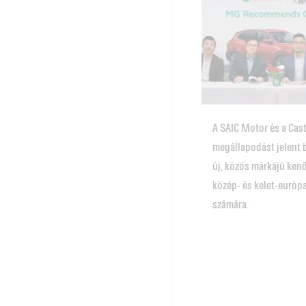
A SAIC Motor és a Cast
megállapodást jelent 
új, közös márkájú ken
közép- és kelet-európ
számára.