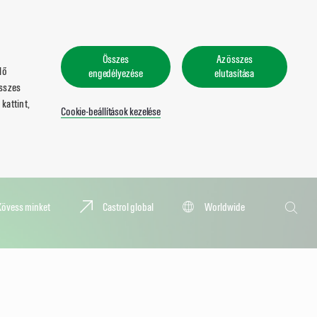
Összes
Az összes
lő
engedélyezése
elutasítása
összes
kattint,
Cookie-beállítások kezelése
Keresés
Kövess minket
Castrol global
Worldwide
Keresé