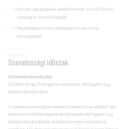
Benzines, vagy dízeljármű, amellyel kevesebb, mint 160.000 km-t
tettek meg és 12 évesnél fiatalabb
Magántulajdonban lévő személygépkocsi vagy könnyű
haszongépjármű
Szavatossági időszak
A Garancia érvényességi ideje:
20.000 km-rel vagy 12 hónappal az olajcsere után, attól függően, hogy
melyik következik be előbb
Ez a garancia a motorolajcsere dátumától számított 30 nap elteltével, vagy
attól számított 1000 km megtétele után lép hatályba attól függően, hogy
melyik következik be később, amennyiben érvényes regisztrációval