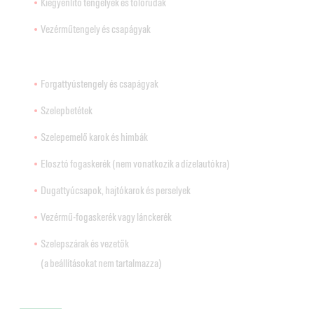
Kiegyenlítő tengelyek és tolórudak
Vezérműtengely és csapágyak
Forgattyústengely és csapágyak
Szelepbetétek
Szelepemelő karok és himbák
Elosztó fogaskerék (nem vonatkozik a dízelautókra)
Dugattyúcsapok, hajtókarok és perselyek
Vezérmű-fogaskerék vagy lánckerék
Szelepszárak és vezetők
(a beállításokat nem tartalmazza)