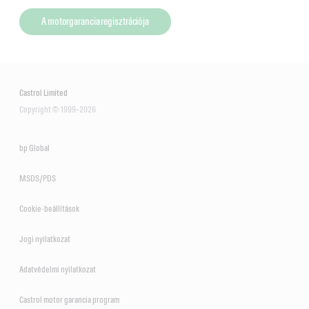
A motorgarancia regisztrációja
Castrol Limited
Copyright © 1999–2026
bp Global
MSDS/PDS
Cookie-beállítások
Jogi nyilatkozat
Adatvédelmi nyilatkozat
Castrol motor garancia program