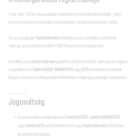
Több mint 125 év tapasztalattal rendelkezik a motorkenés területén, ezért
bízunk a Castrol motorolajok minőségében. Kompromisszumok nélkül.
Ha az autóját egy
Castrol Service
műhelyben szervizelték az elmúlt hét
napban, jogosult lehet az INGYENES Castrol motorgaranciára.
A jótállás azon
Castrol Service
ügyfelek számára érhető el, akik a motorolajat a
meghatározott
Castrol EDGE
,
MAGNATEC
vagy
GTX
termékekkel cserélték.
Kérjük, olvassa el a felhasználási feltételeket a teljes jogosultsági részletekért.
Jogosultság
Az olaj cseréje a meghatározott
Castrol EDGE
,
Castrol MAGNATEC
vagy
Castrol GTX
termékekkel történt egy
Castrol Service
műhelyben
az elmúlt hét napban