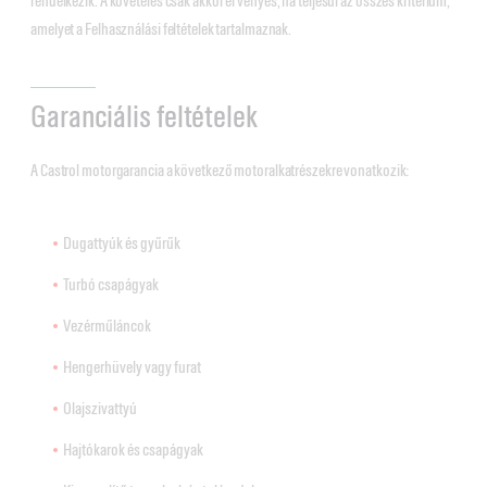
rendelkezik. A követelés csak akkor érvényes, ha teljesül az összes kritérium,
amelyet a Felhasználási feltételek tartalmaznak.
Garanciális feltételek
A Castrol motorgarancia a következő motoralkatrészekre vonatkozik:
Dugattyúk és gyűrűk
Turbó csapágyak
Vezérműláncok
Hengerhüvely vagy furat
Olajszivattyú
Hajtókarok és csapágyak