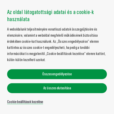
Az oldal látogatottsági adatai és a cookie-k
használata
A weboldalunk teljesítményére vonatkozó adatok összegyűjtésére és
elemzésére, valamint a weboldal megfelelő működésének biztosítása
érdekében cookie-kat használunk. Az „Összes engedélyezése” elemre
kattintva az összes cookie-t engedélyezheti, ha pedig a további
információkat is megjelenítő „Cookie-beállítások kezelése” elemre kattint,
külön-külön kezelheti azokat.
Összes engedélyezése
Az összes elutasítása
Cookie-beállítások kezelése