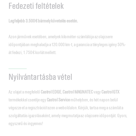
Fedezeti feltételek
Legfeljebb 3.500 € bármely követelés esetén.
Azon járművek esetében, amelyek kilométer-számlálója az olajcsere
időpontjában meghaladja a 120.000 km-t, a garancia a tényleges igény 50%-
át fedezi, 1.750 € korlát mellett.
Nyilvántartásba vétel
Az olajat a megfelelő
Castrol EDGE
,
Castrol MAGNATEC
vagy
Castrol GTX
termékekkel cserélje egy
Castrol Service
műhelyben, és hét napon belül
végezze el a regisztrációt ezen a weboldalon. Kérjük, tartsa meg a számlát a
szolgáltatás igazolásaként, amely megmutatja az olajcsere időpontját. Gyors,
egyszerű és ingyenes!