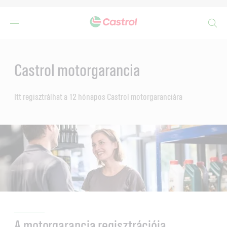
Search
Main
Content
Castrol motorgarancia
Itt regisztrálhat a 12 hónapos Castrol motorgaranciára
A motorgarancia regisztrációja