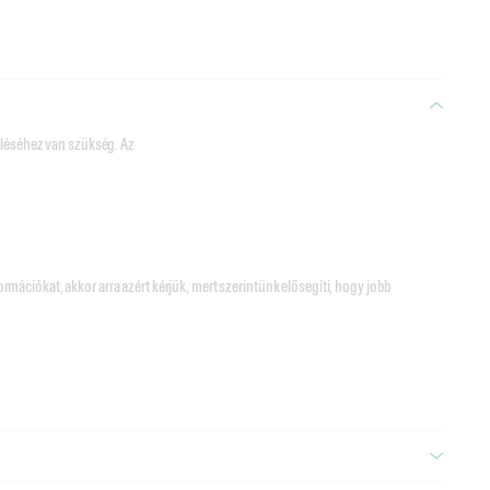
eléséhez van szükség. Az
ációkat, akkor arra azért kérjük, mert szerintünk elősegíti, hogy jobb