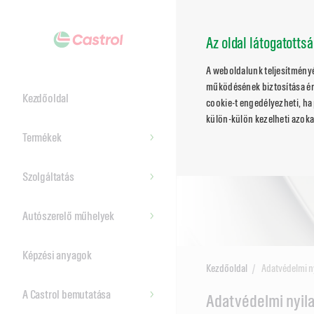
Az oldal látogatotts
A weboldalunk teljesítmény
működésének biztosítása ér
Kezdőoldal
cookie-t engedélyezheti, ha 
külön-külön kezelheti azoka
Termékek
Szolgáltatás
Autószerelő műhelyek
Képzési anyagok
Kezdőoldal
Adatvédelmi n
A Castrol bemutatása
Main
Adatvédelmi nyil
Content