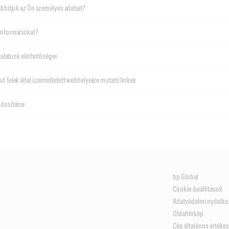
ábbítjuk az Ön személyes adatait?
információkat?
llalatunk elérhetőségei
ő felek által üzemeltetett webhelyekre mutató linkek
ódosításai
bp Global
Cookie-beállítások
Adatvédelmi nyilatko
Oldaltérkép
Cég általános értékesí