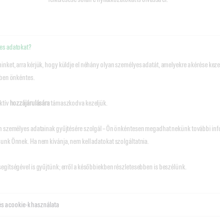
es adatokat?
nket, arra kérjük, hogy küldje el néhány olyan személyes adatát, amelyekre a kérése kez
kben önkéntes.
ktív
hozzájárulására
támaszkodva kezeljük.
n személyes adatainak gyűjtésére szolgál – Ön önkéntesen megadhat nekünk további inform
unk Önnek. Ha nem kívánja, nem kell adatokat szolgáltatnia.
egítségével is gyűjtünk; erről a későbbiekben részletesebben is beszélünk.
 és a cookie-k használata