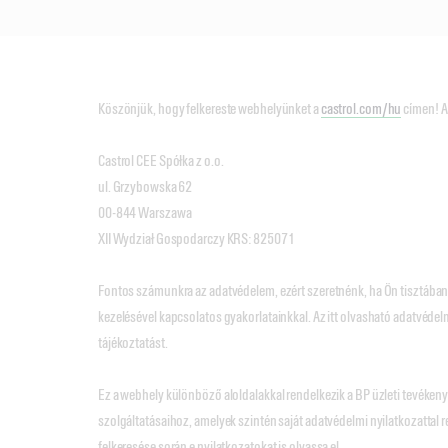
Köszönjük, hogy felkereste webhelyünket a
castrol.com/hu
címen! A
Castrol CEE Spółka z o.o.
ul. Grzybowska 62
00-844 Warszawa
XII Wydział Gospodarczy KRS: 825071
Fontos számunkra az adatvédelem, ezért szeretnénk, ha Ön tisztában
kezelésével kapcsolatos gyakorlatainkkal. Az itt olvasható adatvédelm
tájékoztatást.
Ez a webhely különböző aloldalakkal rendelkezik a BP üzleti tevéken
szolgáltatásaihoz, amelyek szintén saját adatvédelmi nyilatkozattal 
felkeresése során e nyilatkozatokat is olvassa el.