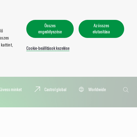
Összes
Az összes
lő
engedélyezése
elutasítása
összes
kattint,
Cookie-beállítások kezelése
Keresés
Kövess minket
Castrol global
Worldwide
Keresé