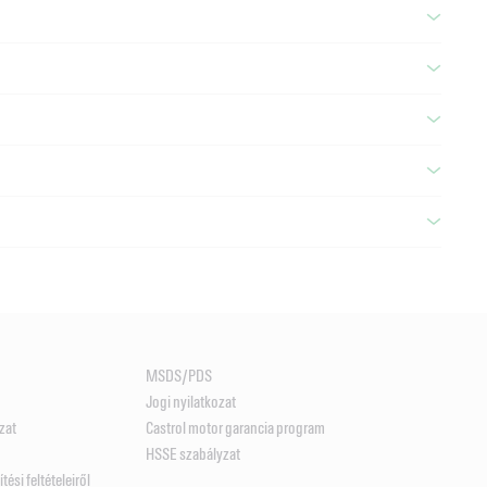
MSDS/PDS
Jogi nyilatkozat
zat
Castrol motor garancia program
HSSE szabályzat
tési feltételeiről