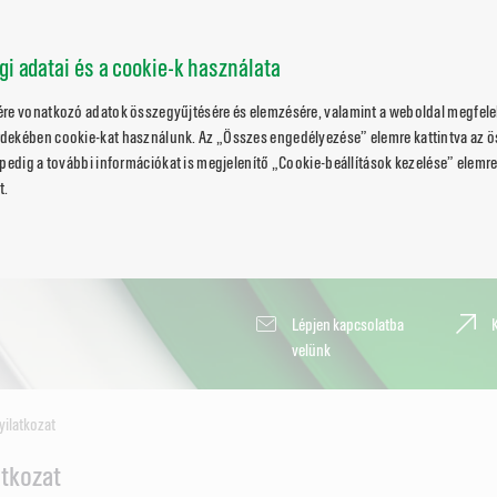
ági adatai és a cookie-k használata
ére vonatkozó adatok összegyűjtésére és elemzésére, valamint a weboldal megfele
dekében cookie-kat használunk. Az „Összes engedélyezése” elemre kattintva az 
pedig a további információkat is megjelenítő „Cookie-beállítások kezelése” elemre 
t.
Lépjen kapcsolatba
velünk
yilatkozat
atkozat