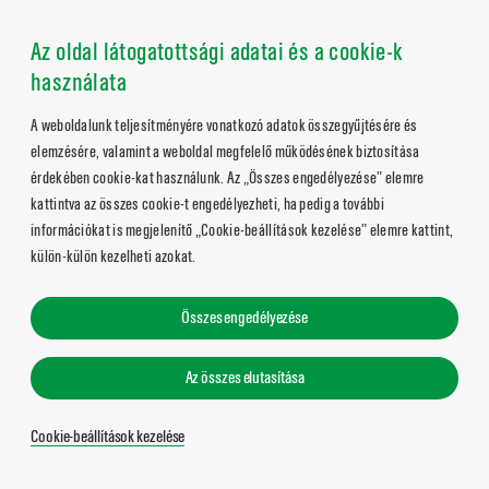
Az oldal látogatottsági adatai és a cookie-k
használata
A weboldalunk teljesítményére vonatkozó adatok összegyűjtésére és
elemzésére, valamint a weboldal megfelelő működésének biztosítása
érdekében cookie-kat használunk. Az „Összes engedélyezése” elemre
kattintva az összes cookie-t engedélyezheti, ha pedig a további
információkat is megjelenítő „Cookie-beállítások kezelése” elemre kattint,
külön-külön kezelheti azokat.
Összes engedélyezése
Az összes elutasítása
Cookie-beállítások kezelése