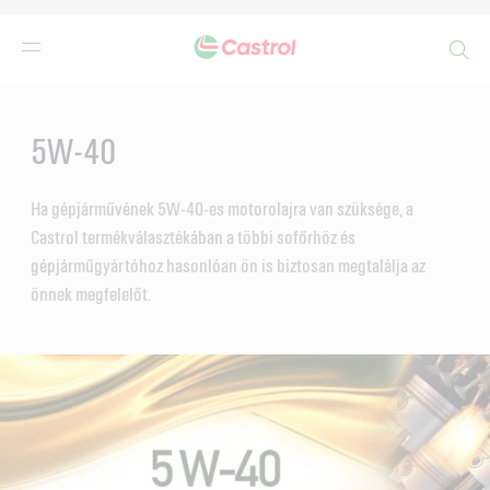
Search
Main
Content
5W-40
Ha gépjárművének 5W-40-es motorolajra van szüksége, a
Castrol termékválasztékában a többi sofőrhöz és
gépjárműgyártóhoz hasonlóan ön is biztosan megtalálja az
önnek megfelelőt.