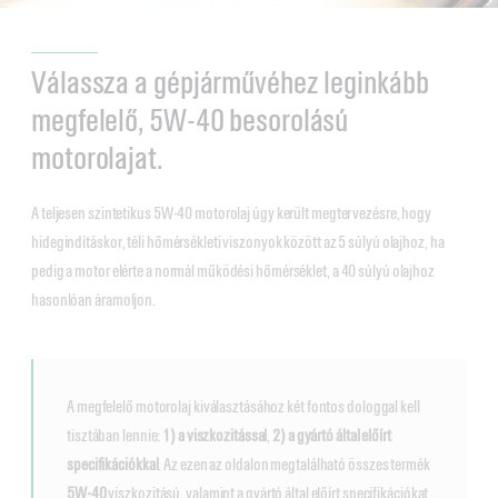
Válassza a gépjárművéhez leginkább
megfelelő, 5W-40 besorolású
motorolajat.
A teljesen szintetikus 5W-40 motorolaj úgy került megtervezésre, hogy
hidegindításkor, téli hőmérsékleti viszonyok között az 5 súlyú olajhoz, ha
pedig a motor elérte a normál működési hőmérséklet, a 40 súlyú olajhoz
hasonlóan áramoljon.
A megfelelő motorolaj kiválasztásához két fontos dologgal kell
tisztában lennie:
1) a viszkozitással
,
2) a gyártó által előírt
specifikációkkal
. Az ezen az oldalon megtalálható összes termék
5W-40
viszkozitású, valamint a gyártó által előírt specifikációkat