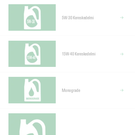
5W-30 Kereskedelmi
15W-40 Kereskedelmi
Monograde