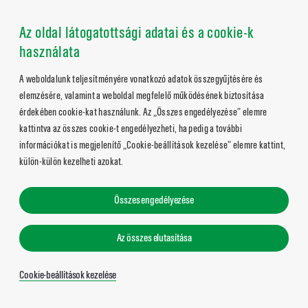
Az oldal látogatottsági adatai és a cookie-k
használata
A weboldalunk teljesítményére vonatkozó adatok összegyűjtésére és
elemzésére, valamint a weboldal megfelelő működésének biztosítása
érdekében cookie-kat használunk. Az „Összes engedélyezése” elemre
kattintva az összes cookie-t engedélyezheti, ha pedig a további
információkat is megjelenítő „Cookie-beállítások kezelése” elemre kattint,
külön-külön kezelheti azokat.
Összes engedélyezése
Az összes elutasítása
Cookie-beállítások kezelése