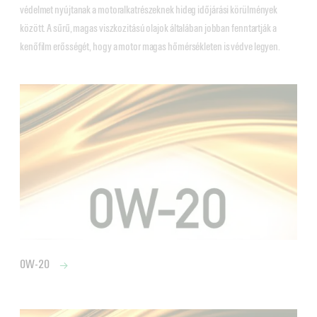
védelmet nyújtanak a motoralkatrészeknek hideg időjárási körülmények
között. A sűrű, magas viszkozitású olajok általában jobban fenntartják a
kenőfilm erősségét, hogy a motor magas hőmérsékleten is védve legyen.
0W-20