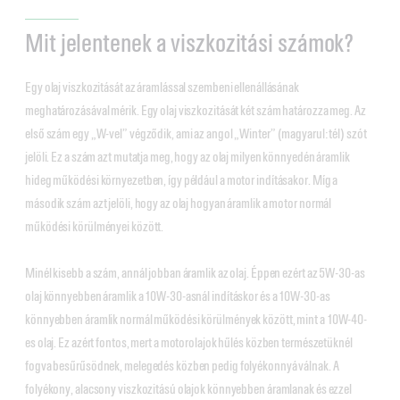
Mit jelentenek a viszkozitási számok?
Egy olaj viszkozitását az áramlással szembeni ellenállásának
meghatározásával mérik. Egy olaj viszkozitását két szám határozza meg. Az
első szám egy „W-vel” végződik, ami az angol „Winter” (magyarul: tél) szót
jelöli. Ez a szám azt mutatja meg, hogy az olaj milyen könnyedén áramlik
hideg működési környezetben, így például a motor indításakor. Míg a
második szám azt jelöli, hogy az olaj hogyan áramlik a motor normál
működési körülményei között.
Minél kisebb a szám, annál jobban áramlik az olaj. Éppen ezért az 5W-30-as
olaj könnyebben áramlik a 10W-30-asnál indításkor és a 10W-30-as
könnyebben áramlik normál működési körülmények között, mint a 10W-40-
es olaj. Ez azért fontos, mert a motorolajok hűlés közben természetüknél
fogva besűrűsödnek, melegedés közben pedig folyékonnyá válnak. A
folyékony, alacsony viszkozitású olajok könnyebben áramlanak és ezzel