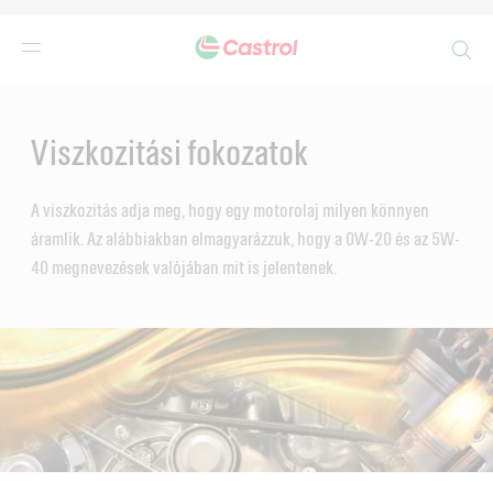
Search
Main
Content
Viszkozitási fokozatok
A viszkozitás adja meg, hogy egy motorolaj milyen könnyen
áramlik. Az alábbiakban elmagyarázzuk, hogy a 0W-20 és az 5W-
40 megnevezések valójában mit is jelentenek.