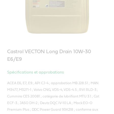
Castrol VECTON Long Drain 10W-30
E6/E9
Spécifications et approbations
ACEA E6, E7, E9 ; API CJ-4 ; approbation MB 228.51 ; MAN
M3477, M3271-1 ; Volvo CNG, VDS-4, VDS-4.5 ; RVI RLD-3 ;
Cummins CES 20081 ; catégorie de lubrifiant MTU 3.1 ; Cat
ECF-3 ; JASO DH-2 ; Deutz DQC IV-10 LA ; Mack EO-O
Premium Plus ; DDC Power Guard 93K218 ; conforme aux