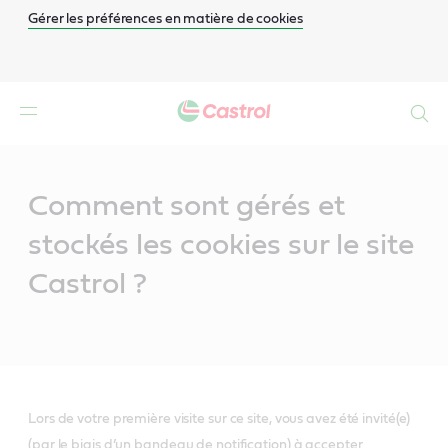
Gérer les préférences en matière de cookies
Search
Main
Content
Comment sont gérés et
stockés les cookies sur le site
Castrol ?
Lors de votre première visite sur ce site, vous avez été invité(e)
(par le biais d’un bandeau de notification) à accepter