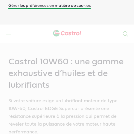
Gérer les préférences en matière de cookies
Search
Main
Content
Castrol 10W60 : une gamme
exhaustive d’huiles et de
lubrifiants
Si votre voiture exige un lubrifiant moteur de type
10W-60, Castrol EDGE Supercar présente une
résistance supérieure à la pression qui permet de
révéler toute la puissance de votre moteur haute
performance.