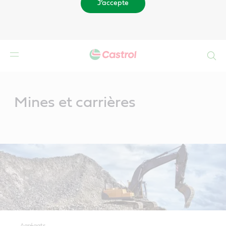
J’accepte
Search
Main
Content
Mines et carrières
Agrégats