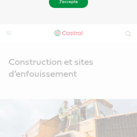
J’accepte
Search
Main
Content
Construction et sites
d’enfouissement