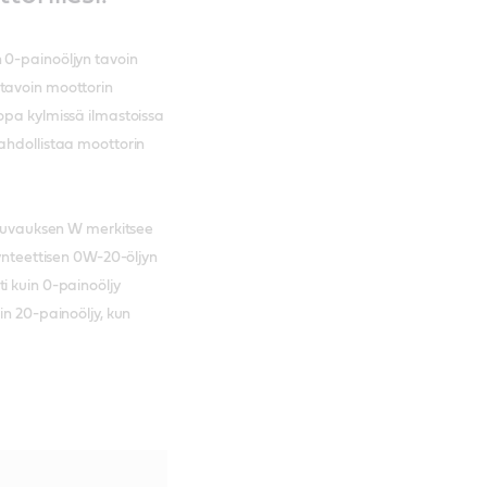
 0-painoöljyn tavoin
 tavoin moottorin
opa kylmissä ilmastoissa
ahdollistaa moottorin
tikuvauksen W merkitsee
Synteettisen 0W-20-öljyn
i kuin 0-painoöljy
in 20-painoöljy, kun