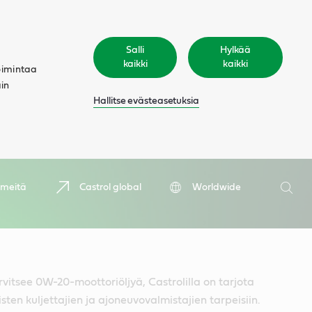
Salli
Hylkää
kaikki
kaikki
oimintaa
äin
Hallitse evästeasetuksia
Hae
 meitä
Castrol global
Worldwide
Hae
rvitsee 0W-20-moottoriöljyä, Castrolilla on tarjota
sten kuljettajien ja ajoneuvovalmistajien tarpeisiin.