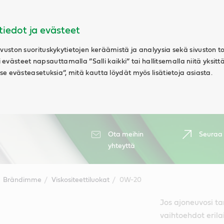
tiedot ja evästeet
uston suorituskykytietojen keräämistä ja analyysia sekä sivuston t
ki evästeet napsauttamalla ”Salli kaikki” tai hallitsemalla niitä yksitt
e evästeasetuksia”, mitä kautta löydät myös lisätietoja asiasta.
Ota meihin
Seuraa
yhteyttä
Brändimme
Viskositeettiluokat
0W-20
Jos ajoneuvosi ta
vaihtoehdot erilai