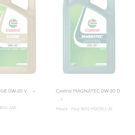
DGE 0W-20 V
Castrol MAGNATEC 0W-20 D
RBS0-2AE
Meets - Ford WSS-M2C952-A1