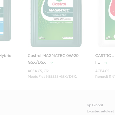
Hybrid
Castrol MAGNATEC 0W-20
CASTROL 
GSX/DSX
FE
ACEA C5, C6; 

ACEA C5

Meets Fiat 9.55535-GSX/ DSX;
Renault RN
bp Global
Evästeasetukset