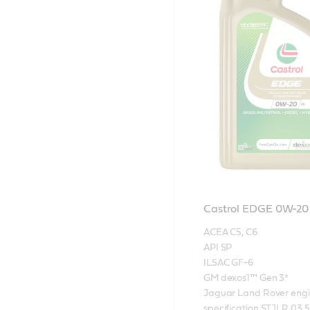
Castrol EDGE 0W-2
ACEA C5, C6

API SP

ILSAC GF-6

GM dexos1™ Gen 3*

Jaguar Land Rover engin
specification STJLR.03.5