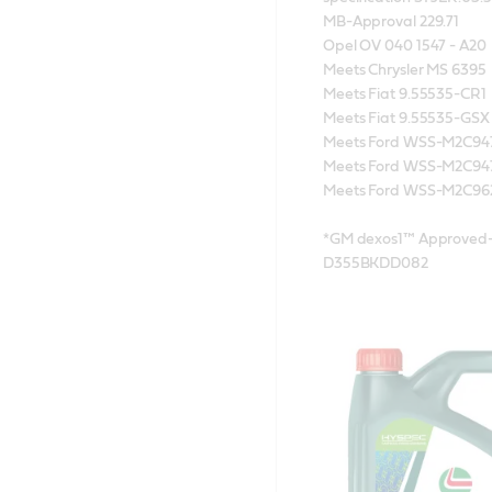
MB-Approval 229.71

Opel OV 040 1547 - A20 

Meets Chrysler MS 6395

Meets Fiat 9.55535-CR1

Meets Fiat 9.55535-GSX

Meets Ford WSS-M2C947
Meets Ford WSS-M2C947
Meets Ford WSS-M2C962-
*GM dexos1™ Approved-G
D355BKDD082