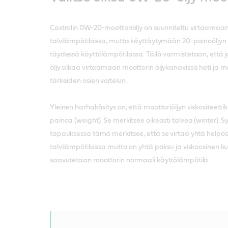
Castrolin 0W-20-moottoriöljy on suunniteltu virtaamaan
talvilämpötiloissa, mutta käyttäytymään 20-painoöljyn
täydessä käyttölämpötilassa. Tällä varmistetaan, että j
öljy alkaa virtaamaan moottorin öljykanavissa heti ja m
tärkeiden osien voitelun.
Yleinen harhakäsitys on, että moottoriöljyn viskositeet
painoa (weight). Se merkitsee oikeasti talvea (winter). 
tapauksessa tämä merkitsee, että se virtaa yhtä helpost
talvilämpötiloissa mutta on yhtä paksu ja viskoosinen ku
saavutetaan moottorin normaali käyttölämpötila.