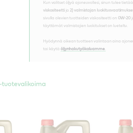
Kun valitset öljyä ajoneuvollesi, sinun tulee tietää
viskositeetti
ja
2) valmistajan luokitusvaatimukse
sivulla olevien tuotteiden viskositeetti on
0W-20
j
täyttämät valmistajien luokitukset on lueteltu.
Hyödynnä oikean tuotteen valintaan aina ajoneu
tai käytä
öljynhakutyökaluamme
.
-tuotevalikoima