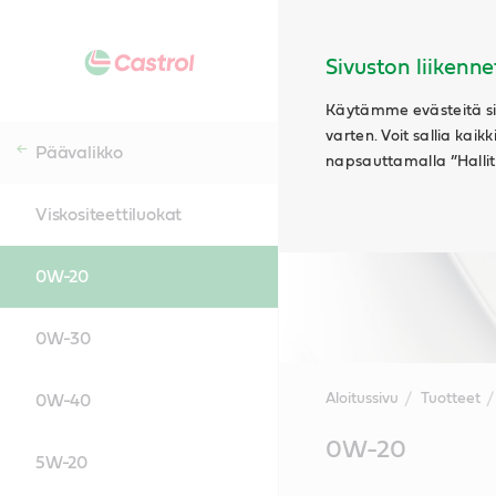
Sivuston liikenne
Käytämme evästeitä siv
varten. Voit sallia kaik
Päävalikko
napsauttamalla ”Hallits
Viskositeettiluokat
0W-20
0W-30
Aloitussivu
Tuotteet
0W-40
Main
0W-20
Content
5W-20