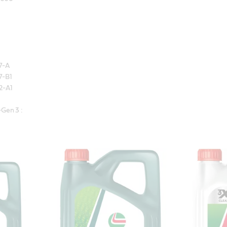
-A

-B1

A1 

en 3 : 