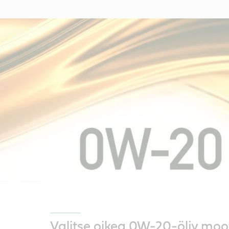
Valitse oikea 0W-20-öljy moott