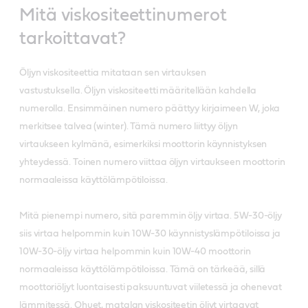
Mitä viskositeettinumerot
tarkoittavat?
Öljyn viskositeettia mitataan sen virtauksen
vastustuksella. Öljyn viskositeetti määritellään kahdella
numerolla. Ensimmäinen numero päättyy kirjaimeen W, joka
merkitsee talvea (winter). Tämä numero liittyy öljyn
virtaukseen kylmänä, esimerkiksi moottorin käynnistyksen
yhteydessä. Toinen numero viittaa öljyn virtaukseen moottorin
normaaleissa käyttölämpötiloissa.
Mitä pienempi numero, sitä paremmin öljy virtaa. 5W-30-öljy
siis virtaa helpommin kuin 10W-30 käynnistyslämpötiloissa ja
10W-30-öljy virtaa helpommin kuin 10W-40 moottorin
normaaleissa käyttölämpötiloissa. Tämä on tärkeää, sillä
moottoriöljyt luontaisesti paksuuntuvat viiletessä ja ohenevat
lämmitessä. Ohuet, matalan viskositeetin öljyt virtaavat