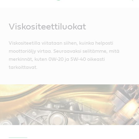
Main
Content
Viskositeettiluokat
Viskositeetilla viitataan siihen, kuinka helposti
moottoriöljy virtaa. Seuraavaksi selitämme, mitä
merkinnät, kuten 0W-20 ja 5W-40 oikeasti
tarkoittavat.