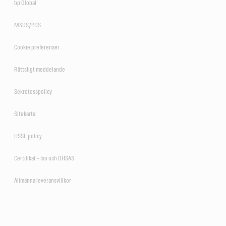
bp Global
MSDS/PDS
VECTON Long Drain 10W-
Cookie preferenser
VECTON Fuel Saver 5W-30
40 E6/E9
E7
Rättsligt meddelande
Sekretesspolicy
Sitekarta
HSSE policy
Certifikat – Iso och OHSAS
Allmänna leveransvillkor