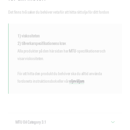
Det finns två saker du behöver veta för att hitta rätt olja för ditt fordon
1) viskositeten
2) tillverkarspecifikationens krav
.
Alla produkter på den här sidan har
MTU
-specifikationer och
visar viskositeten.
För att hitta den produkt du behöver ska du alltid använda
fordonets instruktionsbok eller vår
oljeväljare
.
MTU Oil Category 3.1