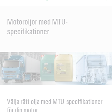
Main
Content
en
ol-
Motoroljor med MTU-
specifikationer
Välja rätt olja med MTU-specifikationer
för din motor.