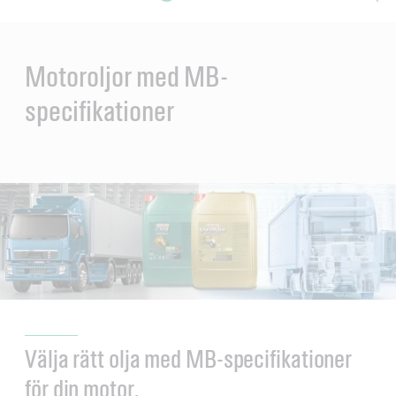
Main
Content
en
ol-
Motoroljor med MB-
specifikationer
Välja rätt olja med MB-specifikationer
för din motor.