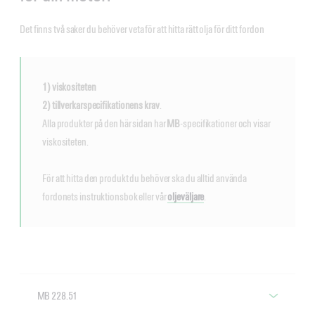
Det finns två saker du behöver veta för att hitta rätt olja för ditt fordon
1) viskositeten
2) tillverkarspecifikationens krav
.
Alla produkter på den här sidan har
MB
-specifikationer och visar
viskositeten.
För att hitta den produkt du behöver ska du alltid använda
fordonets instruktionsbok eller vår
oljeväljare
.
MB 228.51