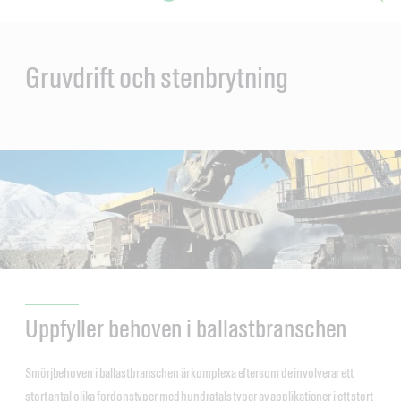
Main
Content
en
ol-
Gruvdrift och stenbrytning
Uppfyller behoven i ballastbranschen
Smörjbehoven i ballastbranschen är komplexa eftersom de involverar ett
stort antal olika fordonstyper med hundratals typer av applikationer i ett stort