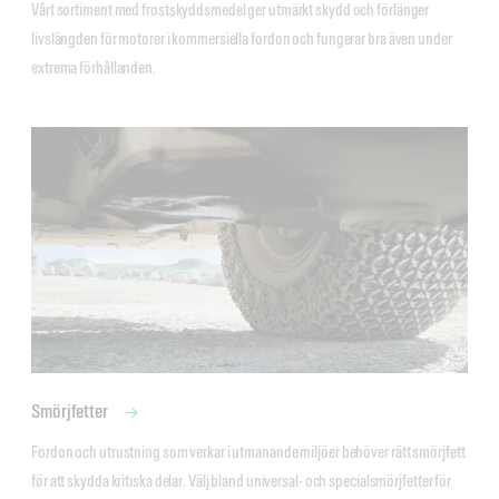
Vårt sortiment med frostskyddsmedel ger utmärkt skydd och förlänger 
livslängden för motorer i kommersiella fordon och fungerar bra även under 
extrema förhållanden.
Smörjfetter
Fordon och utrustning som verkar i utmanande miljöer behöver rätt smörjfett 
för att skydda kritiska delar. Välj bland universal- och specialsmörjfetter för 