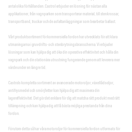
antal olika förhållanden. Castrol erbjuder en lösning för nästan alla
applikationer, från vagnparken som transporterar material, till stenkrossar,
transportband, truckar och de asfaltanläggningar som bearbetar ballast.
Vårt produktsortiment för kommersiella fordon har utvecklats för att klara
utmaningarna i gruvdrifts- och stenbrytningsbranscherna. Vi erbjuder
lösningar som kan hjälpa dig att öka din operativa effektivitet och hålla din
vagnpark och din stationära utrustning fungerande genom att leverera mer
värde under en längre tid.
Castrols kompletta sortiment av avancerade motoroljor, växellådsoljor,
antifrysmedel och smörjfetter kan hjälpa dig att maximera din
lagereffektivitet. Det gör det enklare för dig att matcha rätt produkt med rätt
tillämpning och kan hjälpa dig att få bästa möjliga prestanda från dina
fordon.
Förutom detta så har våra motoroljor för kommersiella fordon utformats för