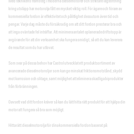
Med teknikens framsteg i moderna dieselmotorer och striktare lagstiftning
kring utsläpp har motorolja fått en mycket viktig roll. För ägare och förare av
kommersiella fordon är effektivitet och pålitlighet dessutom även tid och
pengar. Varje dag måste du försäkra dig om att ditt fordon presterar bra och
att inga oväntade fel inträffar. Att minimera antalet oplanerade driftstopp är
avgörande för att din verksamhet ska fungera smidigt, så att du kan leverera
de resultat som du har utlovat.
Som svar på dessa behov har Castrol utvecklat ett produktsortiment av
avancerade dieselmotoroljor som kan ge minskat friktionsmotstånd, skydd
mot korrosion och slitage, samt möjlighet att eliminera skadliga biprodukter
från förbränningen.
Oavsett vad ditt fordon kräver så kan du lätt hitta rätt produkt för att hjälpa din
motor att fungera så bra som möjligt.
Hitta rätt dieselmotorolja för dina kommersiella fordon baserat på: