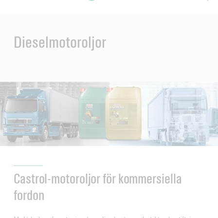
Main
Content
en
ol-
Dieselmotoroljor
Castrol-motoroljor för kommersiella
fordon