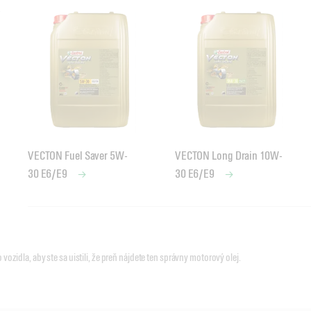
VECTON Fuel Saver 5W-
VECTON Long Drain 10W-
30 E6/E9
30 E6/E9
Motorové oleje so špecifikáciou Renault RLD-2
 vozidla, aby ste sa uistili, že preň nájdete ten správny motorový olej.