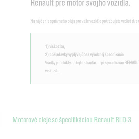
Renault pre motor svojho vozidla.
Na nájdenie správneho oleja pre vaše vozidlo potrebujete vedieť dve 
1) viskozitu,
2) požiadavky vyplývajúce z výrobnej špecifikácie
.
Všetky produkty na tejto stránke majú špecifikácie
RENAUL
viskozitu.
Motorové oleje so špecifikáciou Renault RLD-3