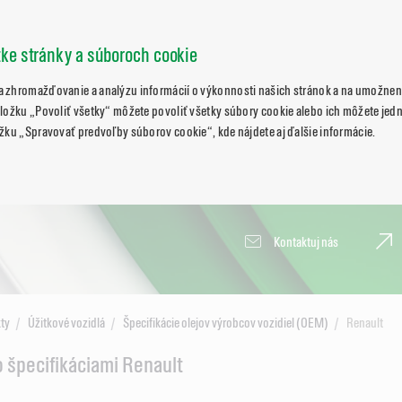
zke stránky a súboroch cookie
 zhromažďovanie a analýzu informácií o výkonnosti našich stránok a na umožneni
ložku „Povoliť všetky“ môžete povoliť všetky súbory cookie alebo ich môžete jedn
žku „Spravovať predvoľby súborov cookie“, kde nájdete aj ďalšie informácie.
Kontaktuj nás
ty
Úžitkové vozidlá
Špecifikácie olejov výrobcov vozidiel (OEM)
Renault
 špecifikáciami Renault