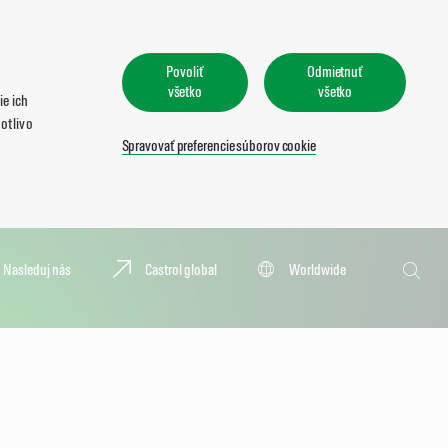
Povoliť
Odmietnuť
všetko
všetko
e ich
otlivo
Spravovať preferencie súborov cookie
Vyhľadať
Nasleduj nás
Castrol global
Worldwide
Vyhľad