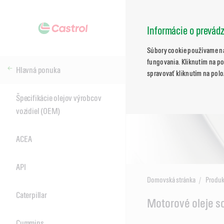
Informácie o prevád
Súbory cookie používame na
fungovania. Kliknutím na po
Hlavná ponuka
spravovať kliknutím na polo
Špecifikácie olejov výrobcov
vozidiel (OEM)
ACEA
API
Domovská stránka
Produk
Caterpillar
Main
Motorové oleje so
Content
Cummins