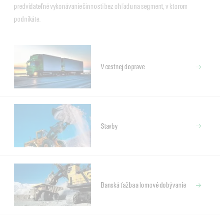
predvídateľné vykonávanie činnosti bez ohľadu na segment, v ktorom
podnikáte.
V cestnej doprave
Stavby
Banská ťažba a lomové dobývanie