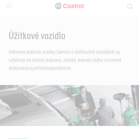
Search
Main
Content
Úžitkové vozidlo
Odborné znalosti značky Castrol o úžitkových vozidlách sa
vzťahujú na cestnú dopravu, stavby, banskú ťažbu a lomové
dobývanie a poľnohospodárstvo.