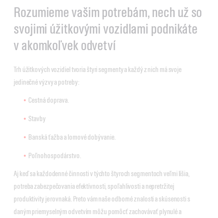
Rozumieme vašim potrebám, nech už so
svojimi úžitkovými vozidlami podnikáte
v akomkoľvek odvetví
Trh úžitkových vozidiel tvoria štyri segmenty a každý z nich má svoje
jedinečné výzvy a potreby:
Cestná doprava.
Stavby
Banská ťažba a lomové dobývanie.
Poľnohospodárstvo.
Aj keď sa každodenné činnosti v týchto štyroch segmentoch veľmi líšia,
potreba zabezpečovania efektívnosti, spoľahlivosti a nepretržitej
produktivity je rovnaká. Preto vám naše odborné znalosti a skúsenosti s
daným priemyselným odvetvím môžu pomôcť zachovávať plynulé a