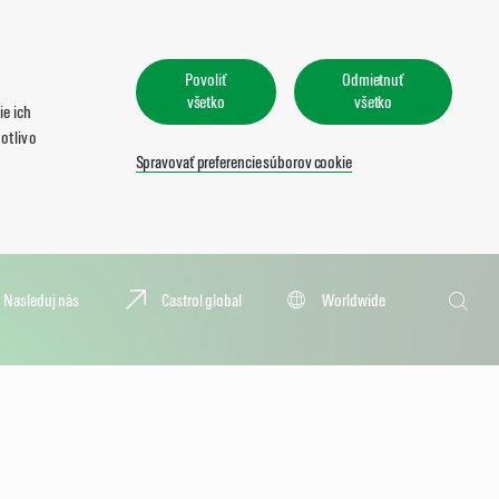
Povoliť
Odmietnuť
všetko
všetko
e ich
otlivo
Spravovať preferencie súborov cookie
Vyhľadať
Nasleduj nás
Castrol global
Worldwide
Vyhľad