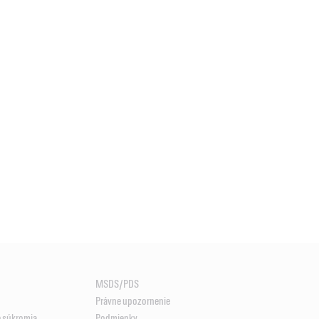
MSDS/PDS
Právne upozornenie
e súkromia
Podmienky