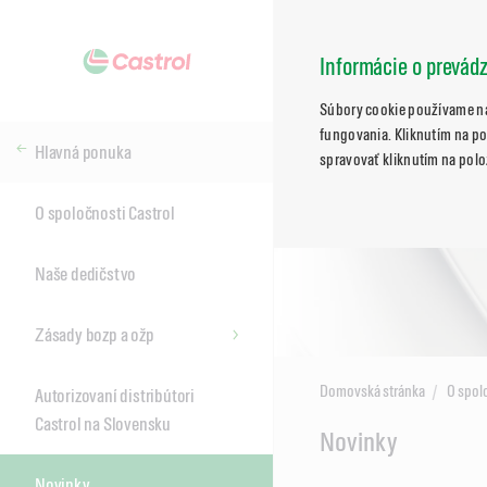
Informácie o prevád
Súbory cookie používame na
fungovania. Kliknutím na po
Hlavná ponuka
spravovať kliknutím na polo
O spoločnosti Castrol
Naše dedičstvo
Zásady bozp a ožp
Domovská stránka
O spol
Autorizovaní distribútori
Castrol na Slovensku
Main
Novinky
Content
Novinky