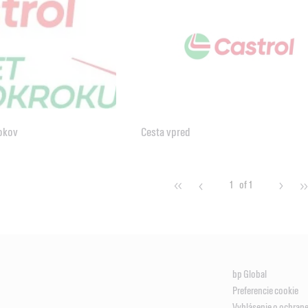
rokov
Cesta vpred
1
of 1
bp Global
Preferencie cookie
Vyhlásenie o ochran