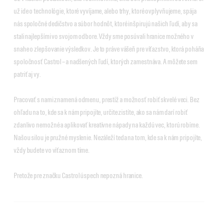
už ide o technológie, ktoré vyvíjame, alebo trhy, ktoré ovplyvňujeme, spája
nás spoločné dedičstvo a súbor hodnôt, ktoré inšpirujú našich ľudí, aby sa
stali najlepšími vo svojom odbore. Vždy sme posúvali hranice možného v
snahe o zlepšovanie výsledkov. Je to práve vášeň pre víťazstvo, ktorá poháňa
spoločnosť Castrol – a nadšených ľudí, ktorých zamestnáva. A môžete sem
patriť aj vy.
Pracovať s nami znamená odmenu, prestíž a možnosť robiť skvelé veci. Bez
ohľadu na to, kde sa k nám pripojíte, určite zistíte, ako sa nám darí robiť
zdanlivo nemožné a aplikovať kreatívne nápady na každú vec, ktorú robíme.
Našou silou je pružné myslenie. Nezáleží teda na tom, kde sa k nám pripojíte,
vždy budete vo víťaznom tíme.
Pretože pre značku Castrol úspech nepozná hranice.