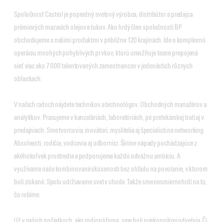
Spoločnosť Castrol je popredný svetový výrobca, distribútor a predajca
prémiových mazacích olejov a tukov. Ako hrdý člen spoločnosti BP
obchodujeme s našimi produktmi v približne 120 krajinách. Ide o komplexnú
operáciu mnohých pohyblivých prvkov, ktorú umožňuje tesne prepojená
sieť viac ako 7 000 talentovaných zamestnancov v jedenástich rôznych
oblastiach.
V našich radoch nájdete technikov a technológov. Obchodných manažérov a
analytikov. Pracujeme v kanceláriách, laboratóriách, pri pretekárskej trati aj v
predajniach. Sme tvorcovia, inovátori, myslitelia aj špecialisti na networking.
Absolventi, rodičia, vodcovia aj odborníci. Šírime nápady pochádzajúce z
akéhokoľvek prostredia a podporujeme každú odvážnu ambíciu. A
využívame naše kombinované skúsenosti bez ohľadu na povolanie, v ktorom
boli získané. Spolu udržiavame svet v chode. Takže sme nesmierne hrdí na to,
čo robíme.
Už v našich počiatkoch, ako rodinná firma, sme boli priekopníkmi odvetvia. Či