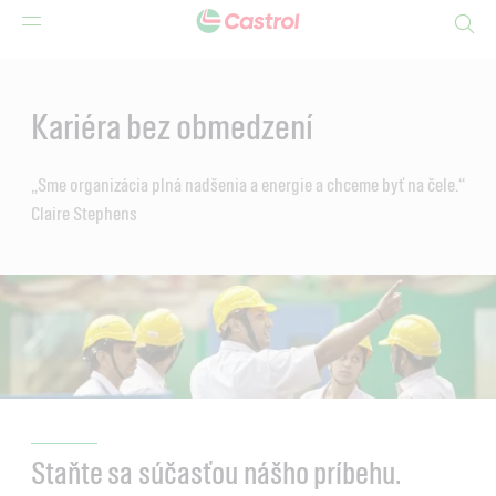
Search
Main
Content
Kariéra bez obmedzení
„Sme organizácia plná nadšenia a energie a chceme byť na čele.“
Claire Stephens
Staňte sa súčasťou nášho príbehu.