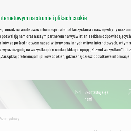
nternetowym na stronie i plikach cookie
gromadzić i analizować informacje na temat korzystania z naszej witryny oraz umo
ie pozwalają nam oraz naszym partnerom na wyświetlanie reklam odpowiadających
ków za pośrednictwem naszej witryny oraz innych witryn internetowych, w tym s
wyrazić zgodę na wszystkie pliki cookie, klikając opcję „Zezwól wszystkim” lub 
 „Zarządzaj preferencjami plików cookie”, gdzie znajdziesz dodatkowe informacje.
Skontaktuj się z
nami
Przemysłowy