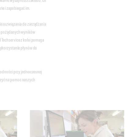
owanie wydajności zakładu, co
ie i zapobiegać im.
e rozwiązania do zarządzania
ia pożądanych wyników
 Techservice z kolei pomaga
wykorzystanie płynów do
wodności przy jednoczesnej
czyć na pomoc naszych