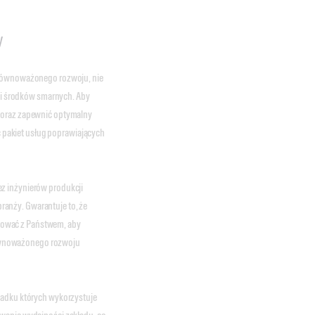
y
 zrównoważonego rozwoju, nie
i środków smarnych. Aby
, oraz zapewnić optymalny
pakiet usług poprawiających
z inżynierów produkcji
anży. Gwarantuje to, że
cować z Państwem, aby
ównoważonego rozwoju
padku których wykorzystuje