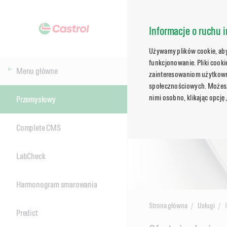
Informacje o ruchu i
Używamy plików cookie, aby 
funkcjonowanie. Pliki cook
Menu główne
zainteresowaniom użytkowni
społecznościowych. Możesz 
nimi osobno, klikając opcję
Przemysłowy
Complete CMS
LabCheck
Harmonogram smarowania
Strona główna
Usługi
Predict
Main