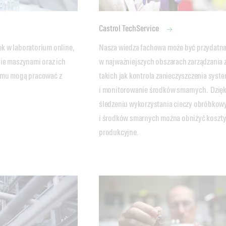
Castrol TechService
 w laboratorium online, 
Nasza wiedza fachowa może być przydatna
ie maszynami oraz ich 
w najważniejszych obszarach zarządzania z
emu mogą pracować z 
takich jak kontrola zanieczyszczenia syste
i monitorowanie środków smarnych.  Dzięki
śledzeniu wykorzystania cieczy obróbkowy
i środków smarnych można obniżyć koszty
produkcyjne.