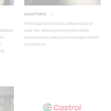
Castrol Predict
 
Przewidując usterki maszyn i zabezpieczając je 
akładem, 
przed nimi, można ograniczyć nieplanowane 
mu 
przestoje w pracy maszyn oraz zapobiegać stratom 
 
produkcyjnym.
ch 
 