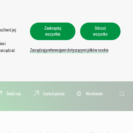
Zaakceptuj
Odrzuć
żliwić jej
wszystkie
wszystko
ieci
Zarządzaj preferencjami dotyczącymi plików cookie
zarządzać
Wyszukaj
Śledź nas
Castrol global
Worldwide
Wyszu