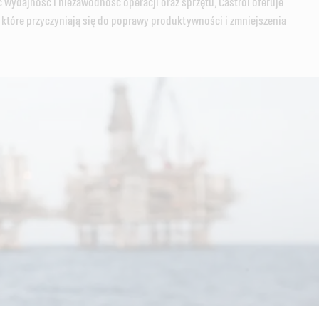
ydajność i niezawodność operacji oraz sprzętu, Castrol oferuje
, które przyczyniają się do poprawy produktywności i zmniejszenia