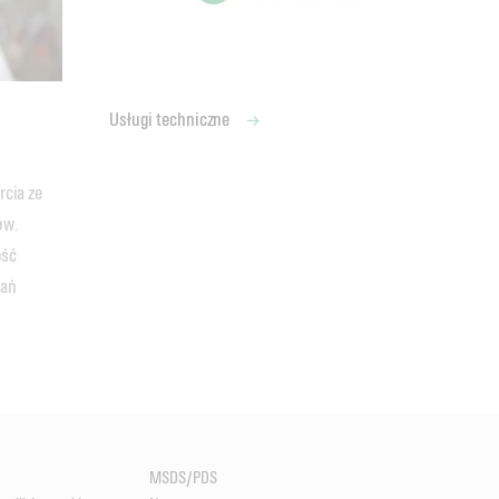
Usługi techniczne
cia ze 
w. 
ść 
ań 
MSDS/PDS