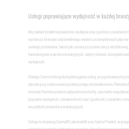
Usługi poprawiające wydajność w każdej branż
Aby zakład działał niezawodnie, wydajnie oraz zgodnie z zasadami
wystarczy dokonać odpowiedniego wyboru przemysłowych płynów 
uniknąć problemów, takich jak zanieczyszczenie cieczy obróbkowej
harmonogram prac konserwacyjnych, należy również skompletować 
wydajność.
Dlatego Castrol oferuje kompletną gamę usług, przygotowanych prze
płynów przy zastosowaniu praktycznego doświadczenia z Państwa br
możemy Państwu polecić optymalne produkty, a ponadto współpra
poprawić wydajność, niezawodność oraz zgodność z zasadami zr
wszystkich procesów produkcyjnych.
Usługi te obejmują Castrol® Labcheck® oraz Castrol Predict, w przy