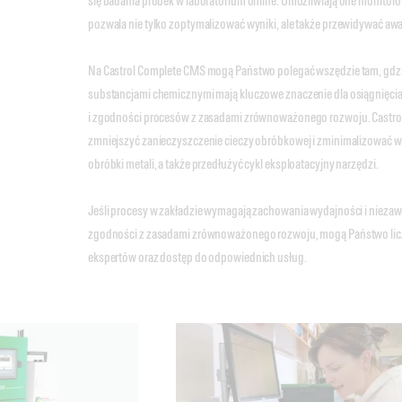
się badania próbek w laboratorium online. Umożliwiają one monitor
pozwala nie tylko zoptymalizować wyniki, ale także przewidywać awar
Na Castrol Complete CMS mogą Państwo polegać wszędzie tam, gdzi
substancjami chemicznymi mają kluczowe znaczenie dla osiągnięc
i zgodności procesów z zasadami zrównoważonego rozwoju. Castrol
zmniejszyć zanieczyszczenie cieczy obróbkowej i zminimalizować 
obróbki metali, a także przedłużyć cykl eksploatacyjny narzędzi.
Jeśli procesy w zakładzie wymagają zachowania wydajności i nieza
zgodności z zasadami zrównoważonego rozwoju, mogą Państwo li
ekspertów oraz dostęp do odpowiednich usług.