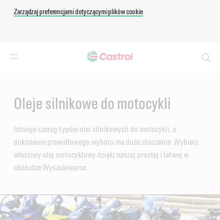
Zarządzaj preferencjami dotyczącymi plików cookie
Search
Main
Content
Oleje silnikowe do motocykli
Istnieje szereg typów olei silnikowych do motocykli, a
dokonanie prawidłowego wyboru ma duże znaczenie. Wybierz
właściwy olej motocyklowy dzięki naszej prostej i łatwej w
obsłudze Wyszukiwarce.