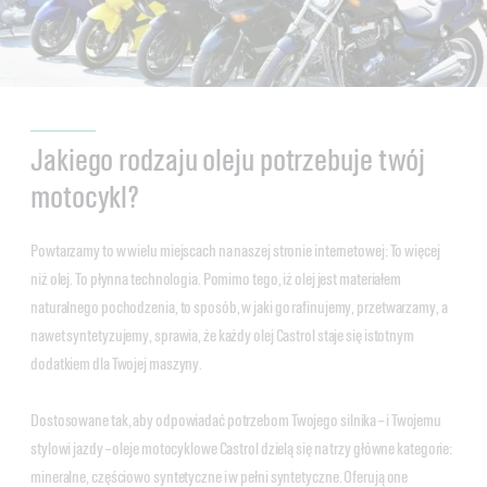
Jakiego rodzaju oleju potrzebuje twój
motocykl?
Powtarzamy to w wielu miejscach na naszej stronie internetowej: To więcej
niż olej. To płynna technologia. Pomimo tego, iż olej jest materiałem
naturalnego pochodzenia, to sposób, w jaki go rafinujemy, przetwarzamy, a
nawet syntetyzujemy, sprawia, że każdy olej Castrol staje się istotnym
dodatkiem dla Twojej maszyny.
Dostosowane tak, aby odpowiadać potrzebom Twojego silnika – i Twojemu
stylowi jazdy – oleje motocyklowe Castrol dzielą się na trzy główne kategorie:
mineralne, częściowo syntetyczne i w pełni syntetyczne. Oferują one