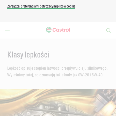
Zarządzaj preferencjami dotyczącymi plików cookie
Search
Main
Content
Klasy lepkości
Lepkość opisuje stopień łatwości przepływu oleju silnikowego.
Wyjaśnimy tutaj, co oznaczają takie kody jak 0W-20 i 5W-40.