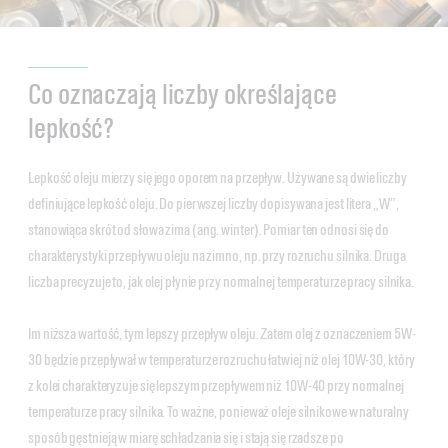
Co oznaczają liczby określające
lepkość?
Lepkość oleju mierzy się jego oporem na przepływ. Używane są dwie liczby
definiujące lepkość oleju. Do pierwszej liczby dopisywana jest litera „W”,
stanowiąca skrót od słowa zima (ang. winter). Pomiar ten odnosi się do
charakterystyki przepływu oleju na zimno, np. przy rozruchu silnika. Druga
liczba precyzuje to, jak olej płynie przy normalnej temperaturze pracy silnika.
Im niższa wartość, tym lepszy przepływ oleju. Zatem olej z oznaczeniem 5W-
30 będzie przepływał w temperaturze rozruchu łatwiej niż olej 10W-30, który
z kolei charakteryzuje się lepszym przepływem niż 10W-40 przy normalnej
temperaturze pracy silnika. To ważne, ponieważ oleje silnikowe w naturalny
sposób gęstnieją w miarę schładzania się i stają się rzadsze po