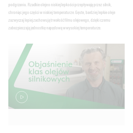
podgrzaniu. Rzadkie oleje o niskiej lepkości przepływają przez silnik,
chroniąc jego części w niskiej temperaturze. Gęste, bardziej lepkie oleje
zazwyczaj lepiej zachowują trwałość filmu olejowego, dzięki czemu
zabezpieczają jednostkę napędową w wysokiej temperaturze.