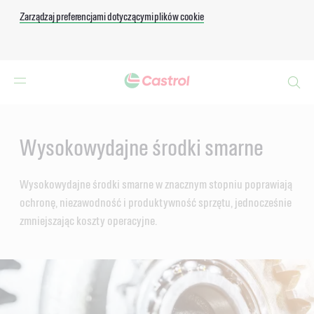
Zarządzaj preferencjami dotyczącymi plików cookie
Search
Main
Content
Wysokowydajne środki smarne
Wysokowydajne środki smarne w znacznym stopniu poprawiają
ochronę, niezawodność i produktywność sprzętu, jednocześnie
zmniejszając koszty operacyjne.