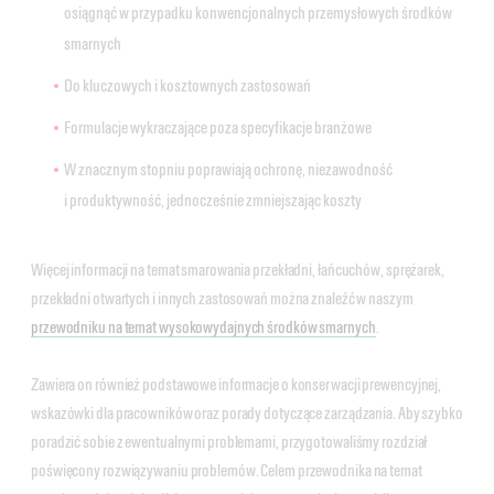
osiągnąć w przypadku konwencjonalnych przemysłowych środków
smarnych
Do kluczowych i kosztownych zastosowań
Formulacje wykraczające poza specyfikacje branżowe
W znacznym stopniu poprawiają ochronę, niezawodność
i produktywność, jednocześnie zmniejszając koszty
Więcej informacji na temat smarowania przekładni, łańcuchów, sprężarek,
przekładni otwartych i innych zastosowań można znaleźć w naszym
przewodniku na temat wysokowydajnych środków smarnych
.
Zawiera on również podstawowe informacje o konserwacji prewencyjnej,
wskazówki dla pracowników oraz porady dotyczące zarządzania. Aby szybko
poradzić sobie z ewentualnymi problemami, przygotowaliśmy rozdział
poświęcony rozwiązywaniu problemów. Celem przewodnika na temat