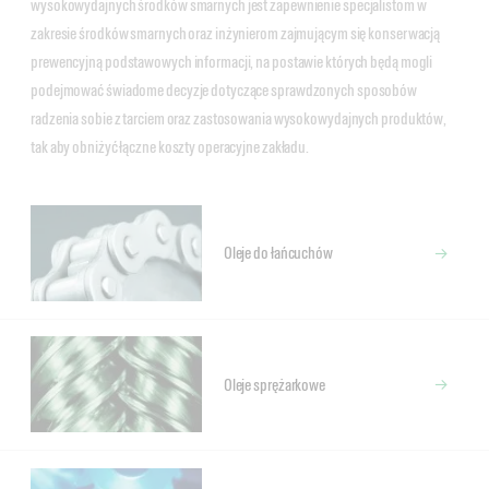
wysokowydajnych środków smarnych jest zapewnienie specjalistom w
zakresie środków smarnych oraz inżynierom zajmującym się konserwacją
prewencyjną podstawowych informacji, na postawie których będą mogli
podejmować świadome decyzje dotyczące sprawdzonych sposobów
radzenia sobie z tarciem oraz zastosowania wysokowydajnych produktów,
tak aby obniżyć łączne koszty operacyjne zakładu.
Oleje do łańcuchów
Oleje sprężarkowe