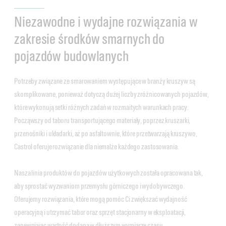
Niezawodne i wydajne rozwiązania w
zakresie środków smarnych do
pojazdów budowlanych
Potrzeby związane ze smarowaniem występujące w branży kruszyw są
skomplikowane, ponieważ dotyczą dużej liczby zróżnicowanych pojazdów,
które wykonują setki różnych zadań w rozmaitych warunkach pracy.
Począwszy od taboru transportującego materiały, poprzez kruszarki,
przenośniki i układarki, aż po asfaltownie, które przetwarzają kruszywo,
Castrol oferuje rozwiązanie dla niemalże każdego zastosowania.
Nasza linia produktów do pojazdów użytkowych została opracowana tak,
aby sprostać wyzwaniom przemysłu górniczego i wydobywczego.
Oferujemy rozwiązania, które mogą pomóc Ci zwiększać wydajność
operacyjną i utrzymać tabor oraz sprzęt stacjonarny w eksploatacji,
zapewniając wartość dodaną w dłuższym wymiarze czasu.