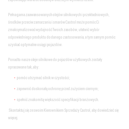
Pełna gama zaawansowanych olejów silnikowych i przekładniowych,
środków przeciw zamarzaniu i smarów Castrol może pomóc Ci
zmaksymalizować wydajność Twoich zasobów, ułatwić wybór
odpowiedniego produktu do danego zastosowania, a tym samym pomóc
uzyskać optymalne osiągi pojazdów.
Ponadto nasze oleje silnikowe do pojazdów użytkowych zostały
opracowane tak, aby:
pomóc utrzymać silnik w czystości;
zapewnić doskonałą ochronę przed zużyciem ciernym;
spełnić znakomitą większość specyfikacji branżowych.
Skontaktuj się ze swoim Kierownikiem Sprzedaży Castrol, aby dowiedzieć się
więcej.