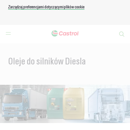
Zarządzaj preferencjami dotyczącymi plików cookie
Search
Main
Content
Oleje do silników Diesla