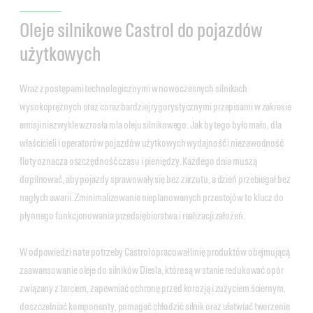
Oleje silnikowe Castrol do pojazdów
użytkowych
Wraz z postępami technologicznymi w nowoczesnych silnikach
wysokoprężnych oraz coraz bardziej rygorystycznymi przepisami w zakresie
emisji niezwykle wzrosła rola oleju silnikowego. Jak by tego było mało, dla
właścicieli i operatorów pojazdów użytkowych wydajność i niezawodność
floty oznacza oszczędność czasu i pieniędzy. Każdego dnia muszą
dopilnować, aby pojazdy sprawowały się bez zarzutu, a dzień przebiegał bez
nagłych awarii. Zminimalizowanie nieplanowanych przestojów to klucz do
płynnego funkcjonowania przedsiębiorstwa i realizacji założeń.
W odpowiedzi na te potrzeby Castrol opracował linię produktów obejmującą
zaawansowanie oleje do silników Diesla, które są w stanie redukować opór
związany z tarciem, zapewniać ochronę przed korozją i zużyciem ściernym,
doszczelniać komponenty, pomagać chłodzić silnik oraz ułatwiać tworzenie