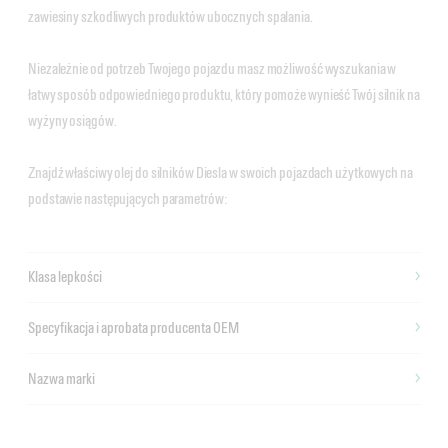
zawiesiny szkodliwych produktów ubocznych spalania.
Niezależnie od potrzeb Twojego pojazdu masz możliwość wyszukania w
łatwy sposób odpowiedniego produktu, który pomoże wynieść Twój silnik na
wyżyny osiągów.
Znajdź właściwy olej do silników Diesla w swoich pojazdach użytkowych na
podstawie następujących parametrów:
Klasa lepkości
Specyfikacja i aprobata producenta OEM
Nazwa marki