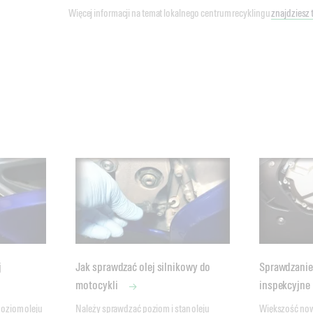
Więcej informacji na temat lokalnego centrum recyklingu
znajdziesz t
j
Jak sprawdzać olej silnikowy do
Sprawdzanie 
motocykli
inspekcyjne
oziom oleju 
Należy sprawdzać poziom i stan oleju 
Większość now