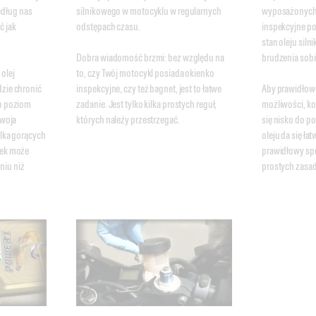
dług nas 
silnikowego w motocyklu w regularnych 
wyposażonych j
 jak 
odstępach czasu. 

inspekcyjne po
stan oleju sil
Dobra wiadomość brzmi: bez względu na 
brudzenia sobie 
olej 
to, czy Twój motocykl posiada okienko 
zie chronić 
inspekcyjne, czy też bagnet, jest to łatwe 
Aby prawidłowo 
o poziom 
zadanie. Jest tylko kilka prostych reguł, 
możliwości, ko
woja 
których należy przestrzegać.
się nisko do po
ilka gorących 
oleju da się ła
żek może 
prawidłowy spos
iu niż 
prostych zasad