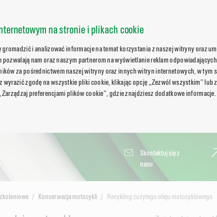
nternetowym na stronie i plikach cookie
gromadzić i analizować informacje na temat korzystania z naszej witryny oraz umo
ie pozwalają nam oraz naszym partnerom na wyświetlanie reklam odpowiadających
ków za pośrednictwem naszej witryny oraz innych witryn internetowych, w tym s
wyrazić zgodę na wszystkie pliki cookie, klikając opcję „Zezwól wszystkim” lub 
 „Zarządzaj preferencjami plików cookie”, gdzie znajdziesz dodatkowe informacje.
Skontaktuj się z
nami
szkoleniowe
Konserwacja motocykli
Recykling zużytego oleju motocyklowego