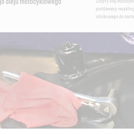
go oleju motocyklowego
Zużyty olej motocykl
poddawany recyklingo
silnikowego do moto