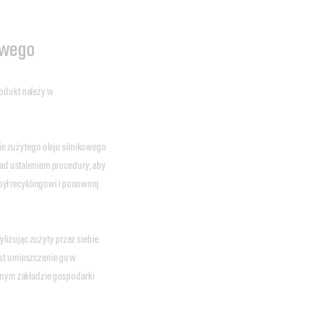
owego
rodukt należy w
 zużytego oleju silnikowego
 nad ustaleniem procedury, aby
ył recyklingowi i ponownej
lizując zużyty przez siebie
est umieszczenie go w
alnym zakładzie gospodarki