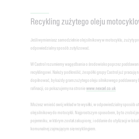
Recykling zużytego oleju motocykl
Jeśli wymieniasz samodzielnie olej silnikowy w motocyklu, zużyty p
odpowiedzialny sposób zutylizować.
W Castrol rozumiemy wagę dbania o środowisko poprzez poddawanie
recyklingowi. Należy podkreślić, że spółki grupy Castrol już pracują
dopilnować, by każdy gram zużytego oleju silnikowego poddawany b
rafinacji, co pokazujemy na stronie
www.nexcel.co.uk
Możesz wnieść swój wkład w te wysiłki, w odpowiedzialny sposób uty
olej silnikowy do motocykli. Najprostszym sposobem, by to zrobić j
pojemniku, w którym został zakupiony, i oddanie do utylizacji w lok
komunalnej zajmującym się recyklingiem.