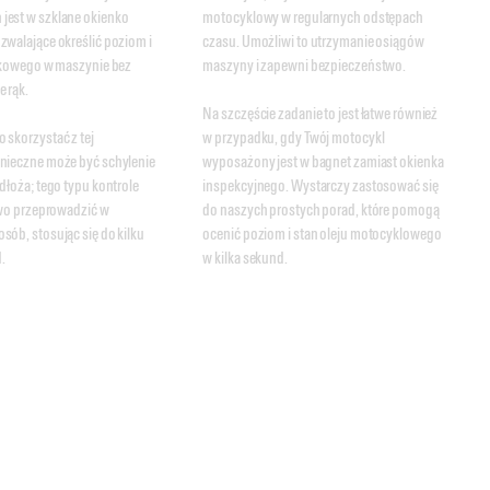
est w szklane okienko 
motocyklowy w regularnych odstępach 
zwalające określić poziom i 
czasu. Umożliwi to utrzymanie osiągów 
nikowego w maszynie bez 
maszyny i zapewni bezpieczeństwo. 

rąk. 

Na szczęście zadanie to jest łatwe również 
skorzystać z tej 
w przypadku, gdy Twój motocykl 
nieczne może być schylenie 
wyposażony jest w bagnet zamiast okienka 
dłoża; tego typu kontrole 
inspekcyjnego. Wystarczy zastosować się 
two przeprowadzić w 
do naszych prostych porad, które pomogą 
ób, stosując się do kilku 
ocenić poziom i stan oleju motocyklowego 
.
w kilka sekund.