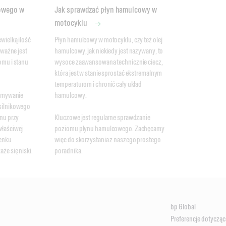
kowego w
Jak sprawdzać płyn hamulcowy w
motocyklu
ielką ilość 
Płyn hamulcowy w motocyklu, czy też olej 
ważne jest 
hamulcowy, jak niekiedy jest nazywany, to 
mu i stanu 
wysoce zaawansowana technicznie ciecz, 
która jest w stanie sprostać ekstremalnym 
temperaturom i chronić cały układ 
ymywanie 
hamulcowy. 

ilnikowego 
nu przy 
Kluczowe jest regularne sprawdzanie 
łaściwej 
poziomu płynu hamulcowego. Zachęcamy 
enku 
więc do skorzystania z naszego prostego 
że się niski.
poradnika. 
bp Global
Preferencje dotycząc