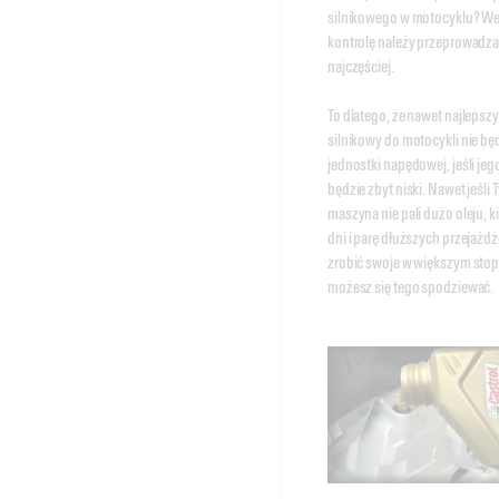
silnikowego w motocyklu? We
kontrolę należy przeprowadzać
najczęściej. 

To dlatego, że nawet najlepszy 
silnikowy do motocykli nie będ
jednostki napędowej, jeśli jeg
będzie zbyt niski. Nawet jeśli T
maszyna nie pali dużo oleju, k
dni i parę dłuższych przejażd
zrobić swoje w większym stopn
możesz się tego spodziewać. 