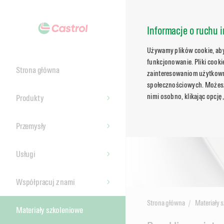
Informacje o ruchu i
Używamy plików cookie, aby 
funkcjonowanie. Pliki cook
Strona główna
zainteresowaniom użytkowni
społecznościowych. Możesz 
nimi osobno, klikając opcję
Produkty
Przemysły
Usługi
Współpracuj z nami
Strona główna
Materiały 
Materiały szkoleniowe
Main