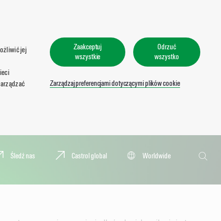
Zaakceptuj
Odrzuć
żliwić jej
wszystkie
wszystko
ieci
Zarządzaj preferencjami dotyczącymi plików cookie
zarządzać
Wyszukaj
Śledź nas
Castrol global
Worldwide
Wyszu