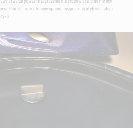
owy stwarza poważne zagrożenie dla środowiska, o ile nie jest
wi. Poniżej prezentujemy sposób bezpiecznej utylizacji oleju
cykli.