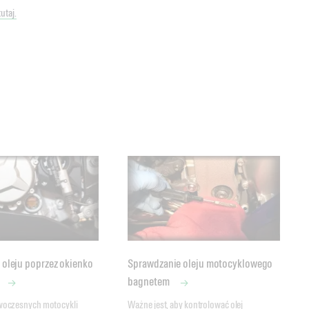
utaj.
oleju poprzez okienko
Sprawdzanie oleju motocyklowego
bagnetem
oczesnych motocykli 
Ważne jest, aby kontrolować olej 