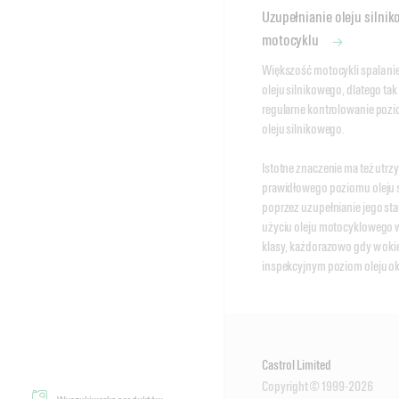
Uzupełnianie oleju silni
motocyklu
Większość motocykli spala niew
oleju silnikowego, dlatego tak 
regularne kontrolowanie pozio
oleju silnikowego. 

Istotne znaczenie ma też utrz
prawidłowego poziomu oleju s
poprzez uzupełnianie jego sta
użyciu oleju motocyklowego w
klasy, każdorazowo gdy w oki
inspekcyjnym poziom oleju oka
Castrol Limited
Copyright © 1999-2026