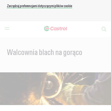
Zarządzaj preferencjami dotyczącymi plików cookie
Search
Main
Content
Walcownia blach na gorąco