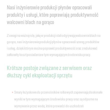
Nasi inżynierowie produkcji płynów opracowali
produkty i usługi, które poprawiają produktywność
walcowni blach na gorąco
Z uwagi na ważną rolę, jaką w produkcji stali odgrywają walcownie blach na
gorąco, nasi inżynierowie produkcji płynów opracowali szereg produktów
i usług, dzięki którym można poprawić produktywność oraz zredukować
całkowity koszt posiadania w tym wymagającym środowisku pracy.
Krótsze postoje związane z serwisem oraz
dłuższy cykl eksploatacji sprzętu
Smary łożyskowe do przenośników rolkowych zapewniają doskonałe
wyniki w tym wymagającym środowisku pracy oraz są odporne na
wymywanie przez wodę, które prowadzi do uszkodzeń