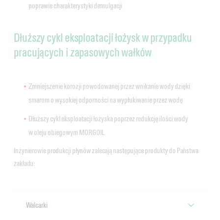
poprawie charakterystyki demulgacji
Dłuższy cykl eksploatacji łożysk w przypadku
pracujących i zapasowych wałków
Zmniejszenie korozji powodowanej przez wnikanie wody dzięki
smarom o wysokiej odporności na wypłukiwanie przez wodę
Dłuższy cykl eksploatacji łożyska poprzez redukcję ilości wody
w oleju obiegowym MORGOIL
Inżynierowie produkcji płynów zalecają następujące produkty do Państwa
zakładu:
Walcarki