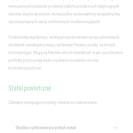
nowoczesnych procesów produkcji statków powietrznych obejmujących
obróbkę stopów aluminium i kompozytów opracowaliśmy kompletną linię
wysokowydajnych cieczy obróbkowych i środków myjących.
Dzięki ścisłej współpracy z wiodącymi producentami oprzyrządowania do
obrabiarek nasi eksperci mogą zaoferować Państwu porady, na których
można polegać. Mogą się Państwo od nich dowiedzieć, w jaki sposób nasze
produkty przyczyniają się do uzyskania niezawodności oraz
konkurencyjnych cen.
Statki powietrzne
Zalecamy następujące produkty zależnie od zastosowania:
Obróbka i szlifowanie wszystkich metali