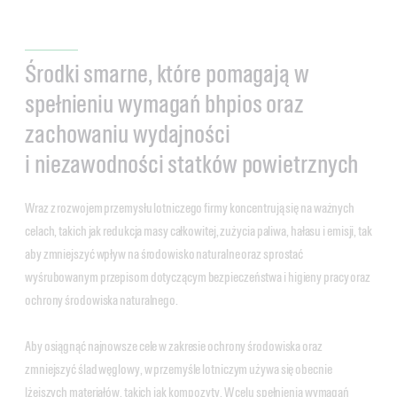
Środki smarne, które pomagają w
spełnieniu wymagań bhpios oraz
zachowaniu wydajności
i niezawodności statków powietrznych
Wraz z rozwojem przemysłu lotniczego firmy koncentrują się na ważnych
celach, takich jak redukcja masy całkowitej, zużycia paliwa, hałasu i emisji, tak
aby zmniejszyć wpływ na środowisko naturalne oraz sprostać
wyśrubowanym przepisom dotyczącym bezpieczeństwa i higieny pracy oraz
ochrony środowiska naturalnego.
Aby osiągnąć najnowsze cele w zakresie ochrony środowiska oraz
zmniejszyć ślad węglowy, w przemyśle lotniczym używa się obecnie
lżejszych materiałów, takich jak kompozyty. W celu spełnienia wymagań