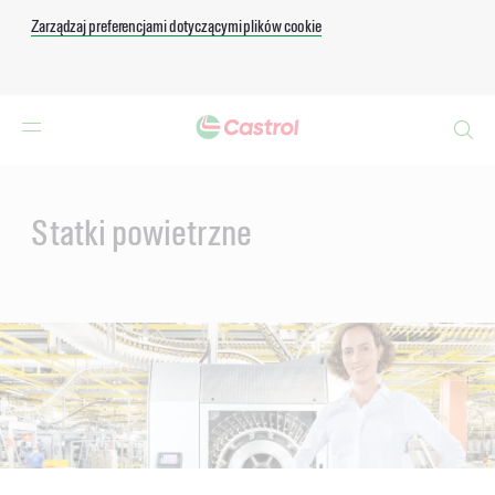
Zarządzaj preferencjami dotyczącymi plików cookie
Search
Main
Content
Statki powietrzne