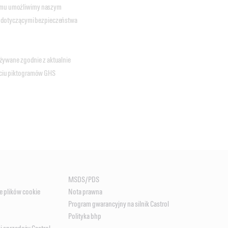
 temu umożliwimy naszym
i dotyczącymi bezpieczeństwa
żywane zgodnie z aktualnie
ciu piktogramów GHS
MSDS/PDS
e plików cookie
Nota prawna
Program gwarancyjny na silnik Castrol
Polityka bhp