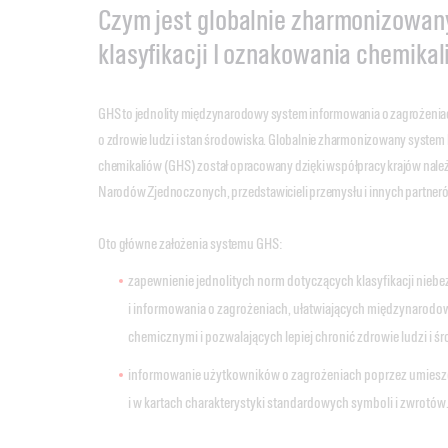
Czym jest globalnie zharmonizowan
klasyfikacji I oznakowania chemika
GHS to jednolity międzynarodowy system informowania o zagrożeni
o zdrowie ludzi i stan środowiska. Globalnie zharmonizowany system k
chemikaliów (GHS) został opracowany dzięki współpracy krajów należ
Narodów Zjednoczonych, przedstawicieli przemysłu i innych partner
Oto główne założenia systemu GHS:
zapewnienie jednolitych norm dotyczących klasyfikacji nieb
i informowania o zagrożeniach, ułatwiających międzynarodo
chemicznymi i pozwalających lepiej chronić zdrowie ludzi i ś
informowanie użytkowników o zagrożeniach poprzez umieszc
i w kartach charakterystyki standardowych symboli i zwrotów