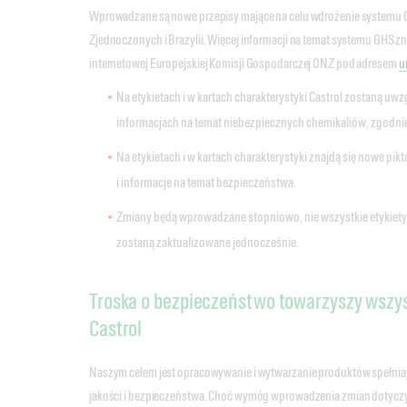
Wprowadzane są nowe przepisy mające na celu wdrożenie systemu 
Zjednoczonych i Brazylii. Więcej informacji na temat systemu GHS zna
internetowej Europejskiej Komisji Gospodarczej ONZ pod adresem
u
Na etykietach i w kartach charakterystyki Castrol zostaną uw
informacjach na temat niebezpiecznych chemikaliów, zgodni
Na etykietach i w kartach charakterystyki znajdą się nowe pi
i informacje na temat bezpieczeństwa.
Zmiany będą wprowadzane stopniowo, nie wszystkie etykiety i
zostaną zaktualizowane jednocześnie.
Troska o bezpieczeństwo towarzyszy wszy
Castrol
Naszym celem jest opracowywanie i wytwarzanie produktów spełnia
jakości i bezpieczeństwa. Choć wymóg wprowadzenia zmian dotyczy