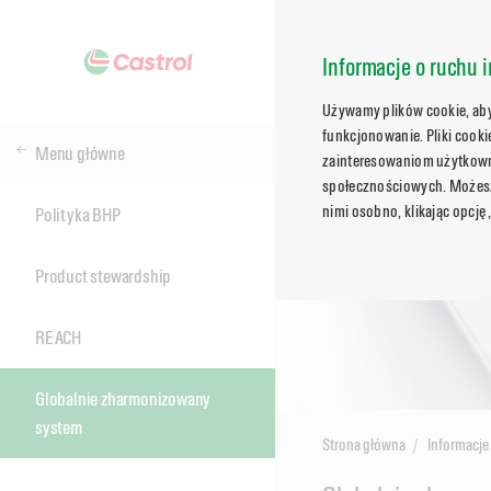
Informacje o ruchu i
Używamy plików cookie, aby 
funkcjonowanie. Pliki cook
Menu główne
zainteresowaniom użytkowni
społecznościowych. Możesz 
nimi osobno, klikając opcję
Polityka BHP
Product stewardship
REACH
Globalnie zharmonizowany
system
Strona główna
Informacje 
Main