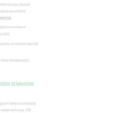
GHS w Europie, Stanach
jduje się na stronie
nece.org
.
zględnione zmiany w
e z GHS.
ktogramy, oznaczenia zagrożeń
 karty charakterystyki
stkim działaniom
jących najwyższe standardy
 wyłącznie Europy, USA