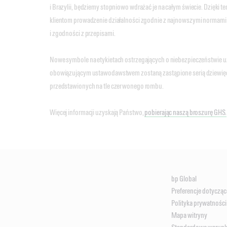
i Brazylii, będziemy stopniowo wdrażać je na całym świecie. Dzięki
klientom prowadzenie działalności zgodnie z najnowszymi normam
i zgodności z przepisami.
Nowe symbole na etykietach ostrzegających o niebezpieczeństwie u
obowiązującym ustawodawstwem zostaną zastąpione serią dziewię
przedstawionych na tle czerwonego rombu.
Więcej informacji uzyskają Państwo,
pobierając naszą broszurę GHS.
bp Global
Preferencje dotycząc
Polityka prywatności
Mapa witryny