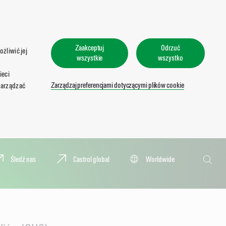
Zaakceptuj
Odrzuć
żliwić jej
wszystkie
wszystko
ieci
Zarządzaj preferencjami dotyczącymi plików cookie
zarządzać
Wyszukaj
Śledź nas
Castrol global
Worldwide
Wyszu