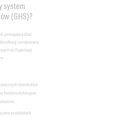
y system
liów (GHS)?
ach, pomagający dbać
lasyfikacji i oznakowania
ących do Organizacji
ów.
ezpiecznych chemikaliów
wy handel substancjami
rodowisko;
zanie na etykietach
.