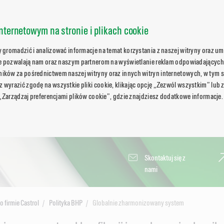
nternetowym na stronie i plikach cookie
gromadzić i analizować informacje na temat korzystania z naszej witryny oraz umo
ie pozwalają nam oraz naszym partnerom na wyświetlanie reklam odpowiadających
ków za pośrednictwem naszej witryny oraz innych witryn internetowych, w tym s
wyrazić zgodę na wszystkie pliki cookie, klikając opcję „Zezwól wszystkim” lub 
 „Zarządzaj preferencjami plików cookie”, gdzie znajdziesz dodatkowe informacje.
Skontaktuj się z
nami
o firmie Castrol
Polityka BHP
Globalnie zharmonizowany system