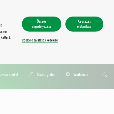
Összes
Az összes
lő
engedélyezése
elutasítása
összes
kattint,
Cookie-beállítások kezelése
Keresés
Kövess minket
Castrol global
Worldwide
Keresé