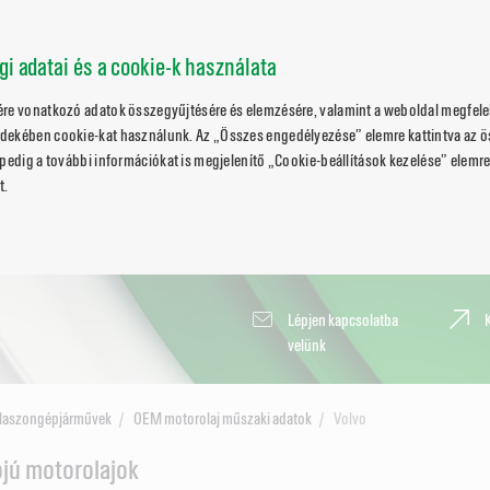
ági adatai és a cookie-k használata
ére vonatkozó adatok összegyűjtésére és elemzésére, valamint a weboldal megfele
dekében cookie-kat használunk. Az „Összes engedélyezése” elemre kattintva az 
pedig a további információkat is megjelenítő „Cookie-beállítások kezelése” elemre 
t.
Lépjen kapcsolatba
velünk
Haszongépjárművek
OEM motorolaj műszaki adatok
Volvo
ójú motorolajok