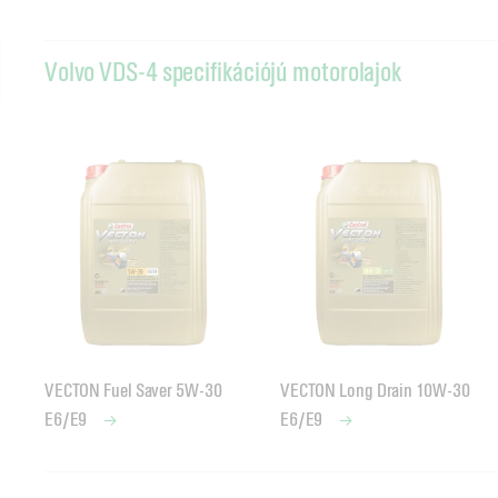
Volvo VDS-4 specifikációjú motorolajok
VECTON Fuel Saver 5W-30
VECTON Long Drain 10W-30
E6/E9
E6/E9
Volvo VDS-3 specifikációjú motorolajok
Volvo CNG specifikációjú motorolajok