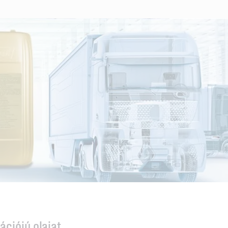
ációjú olajat