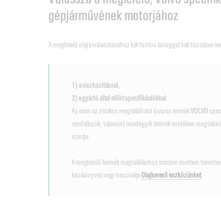
gépjárművének motorjához
A megfelelő olaj kiválasztásához két fontos dologgal kell tisztában le
1) a viszkozitással,
2) a gyártó által előírt specifikációkkal
.
Az ezen az oldalon megtalálható összes termék
VOLVO
spec
rendelkezik, valamint mindegyik termék esetében megtekint
szintje.
A megfelelő termék megtaláláshoz minden esetben tekints
kézikönyvét vagy használja
Olajkereső eszközünket
.