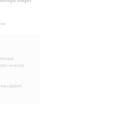
nnie:
ifikációval
hető a viszkozitás
e meg a gépjármű