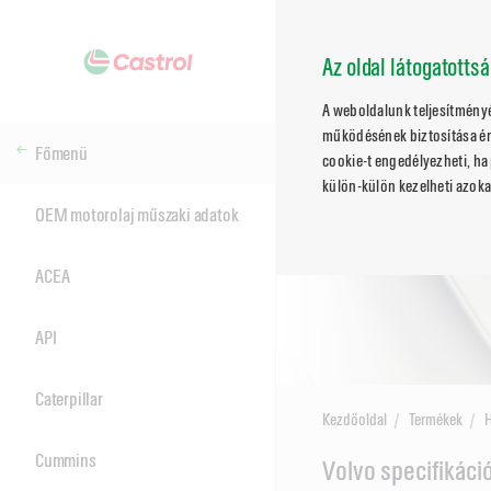
Az oldal látogatotts
A weboldalunk teljesítmény
működésének biztosítása ér
Főmenü
cookie-t engedélyezheti, ha 
külön-külön kezelheti azoka
OEM motorolaj műszaki adatok
ACEA
API
Caterpillar
Kezdőoldal
Termékek
Cummins
Main
Volvo specifikáci
Content