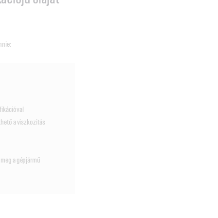
nnie:
fikációval
hető a viszkozitás
e meg a gépjármű