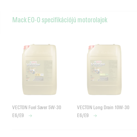
Mack EO-O specifikációjú motorolajok
VECTON Fuel Saver 5W-30
VECTON Long Drain 10W-30
E6/E9
E6/E9
Mack EO-N specifikációjú motorolajok
Mack EO-M specifikációjú motorolajok