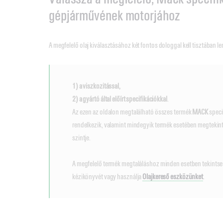
gépjárművének motorjához
A megfelelő olaj kiválasztásához két fontos dologgal kell tisztában le
1) a viszkozitással,
2) a gyártó által előírt specifikációkkal
.
Az ezen az oldalon megtalálható összes termék
MACK
speci
rendelkezik, valamint mindegyik termék esetében megtekint
szintje.
A megfelelő termék megtaláláshoz minden esetben tekints
kézikönyvét vagy használja
Olajkereső eszközünket
.