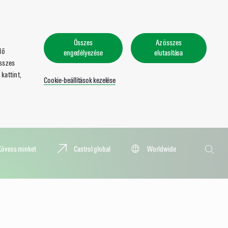
Összes
Az összes
lő
engedélyezése
elutasítása
összes
kattint,
Cookie-beállítások kezelése
Keresés
Kövess minket
Castrol global
Worldwide
Keresé