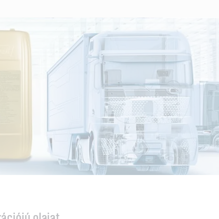
ációjú olajat