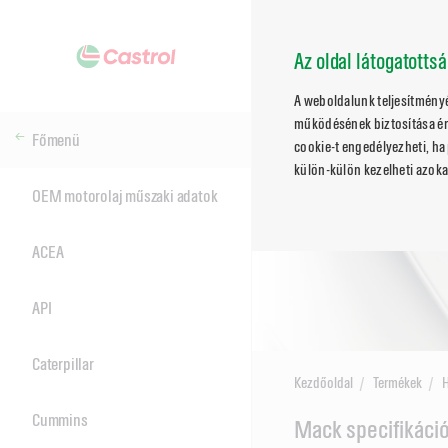
Az oldal látogatotts
A weboldalunk teljesítmény
működésének biztosítása ér
Főmenü
cookie-t engedélyezheti, ha 
külön-külön kezelheti azoka
OEM motorolaj műszaki adatok
ACEA
API
Caterpillar
Kezdőoldal
Termékek
Cummins
Main
Mack specifikáció
Content