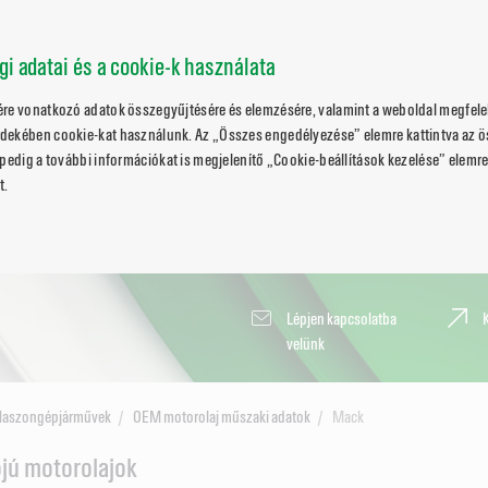
ági adatai és a cookie-k használata
ére vonatkozó adatok összegyűjtésére és elemzésére, valamint a weboldal megfele
dekében cookie-kat használunk. Az „Összes engedélyezése” elemre kattintva az 
pedig a további információkat is megjelenítő „Cookie-beállítások kezelése” elemre 
t.
Lépjen kapcsolatba
velünk
Haszongépjárművek
OEM motorolaj műszaki adatok
Mack
jú motorolajok