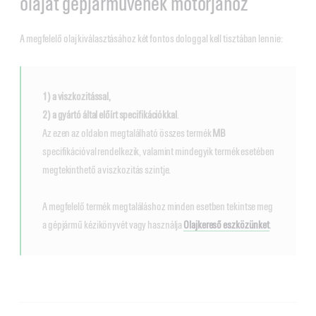
olajat gépjárművének motorjához
A megfelelő olaj kiválasztásához két fontos dologgal kell tisztában lennie:
1) a viszkozitással,
2) a gyártó által előírt specifikációkkal
.
Az ezen az oldalon megtalálható összes termék
MB
specifikációval rendelkezik, valamint mindegyik termék esetében
megtekinthető a viszkozitás szintje.
A megfelelő termék megtaláláshoz minden esetben tekintse meg
a gépjármű kézikönyvét vagy használja
Olajkereső eszközünket
.