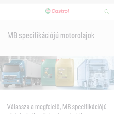
Search
Main
Content
MB specifikációjú motorolajok
Válassza a megfelelő, MB specifikációjú