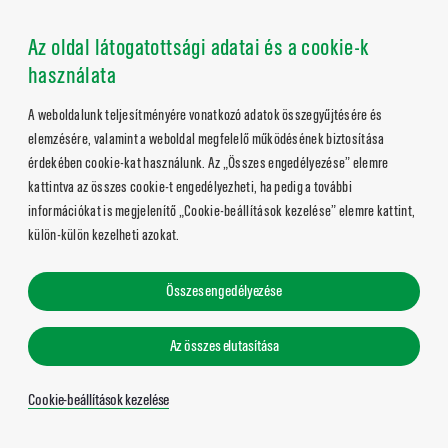
Az oldal látogatottsági adatai és a cookie-k
használata
A weboldalunk teljesítményére vonatkozó adatok összegyűjtésére és
elemzésére, valamint a weboldal megfelelő működésének biztosítása
érdekében cookie-kat használunk. Az „Összes engedélyezése” elemre
kattintva az összes cookie-t engedélyezheti, ha pedig a további
információkat is megjelenítő „Cookie-beállítások kezelése” elemre kattint,
külön-külön kezelheti azokat.
Összes engedélyezése
Az összes elutasítása
Cookie-beállítások kezelése