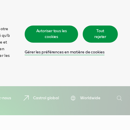
notre
Autoriser tous les
Tout
i qu’à
cookies
rejeter
e et
 en
Gérer les préférences en matière de cookies
er les
Recher
z-nous
Castrol global
Worldwide
Rech