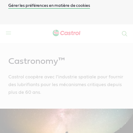
Gérer les préférences en matière de cookies
Search
Main
Content
Castronomy™
Castrol coopère avec l’industrie spatiale pour fournir
des lubrifiants pour les mécanismes critiques depuis
plus de 60 ans.