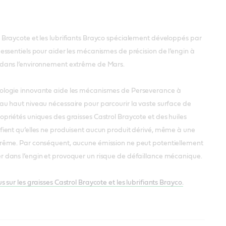
s Braycote et les lubrifiants Brayco spécialement développés par
 essentiels pour aider les mécanismes de précision de l’engin à
 dans l’environnement extrême de Mars.
ologie innovante aide les mécanismes de Perseverance à
au haut niveau nécessaire pour parcourir la vaste surface de
opriétés uniques des graisses Castrol Braycote et des huiles
fient qu’elles ne produisent aucun produit dérivé, même à une
trême. Par conséquent, aucune émission ne peut potentiellement
r dans l’engin et provoquer un risque de défaillance mécanique.
us sur les graisses Castrol Braycote et les lubrifiants Brayco.