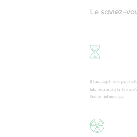
sur Terre.
Le saviez-vo
Il faut sept mois pour at
kilomètres de la Terre, c’
Source : jpl.nasa.gov