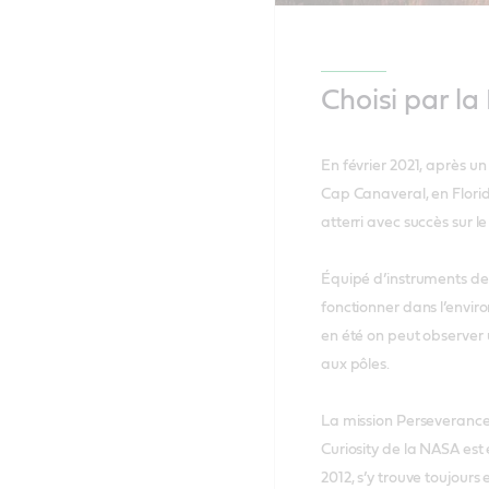
Choisi par l
En février 2021, après u
Cap Canaveral, en Flori
atterri avec succès sur l
Équipé d’instruments de
fonctionner dans l’envi
en été on peut observer 
aux pôles.
La mission Perseverance n
Curiosity de la NASA est 
2012, s’y trouve toujour