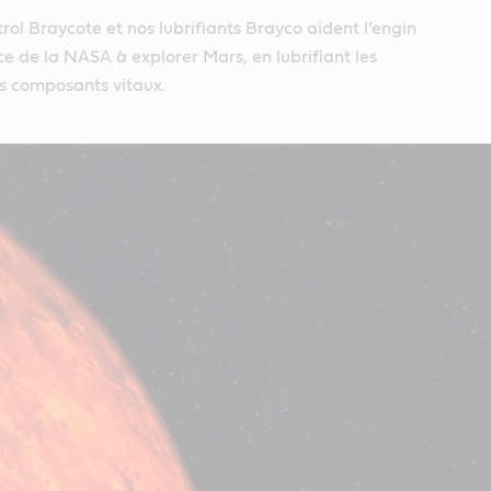
rol Braycote et nos lubrifiants Brayco aident l’engin
 de la NASA à explorer Mars, en lubrifiant les
s composants vitaux.