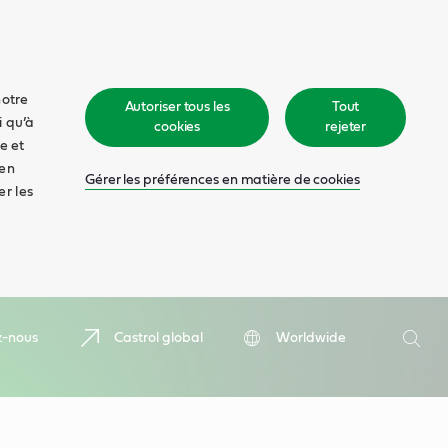
notre
Autoriser tous les
Tout
i qu’à
cookies
rejeter
e et
 en
Gérer les préférences en matière de cookies
er les
Recher
z-nous
Castrol global
Worldwide
Rech