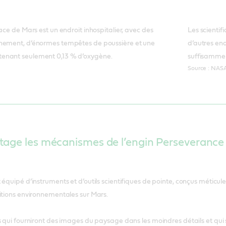
ace de Mars est un endroit inhospitalier, avec des
Les scientif
nement, d’énormes tempêtes de poussière et une
d’autres end
enant seulement 0,13 % d’oxygène.
suffisamment
Source : NAS
age les mécanismes de l’engin Perseverance qu
équipé d’instruments et d’outils scientifiques de pointe, conçus méticule
itions environnementales sur Mars.
s qui fourniront des images du paysage dans les moindres détails et qui