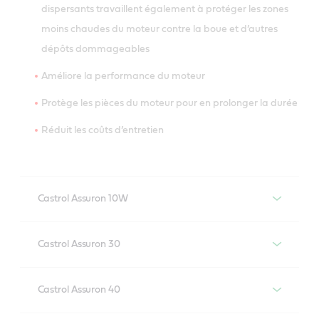
dispersants travaillent également à protéger les zones
moins chaudes du moteur contre la boue et d’autres
dépôts dommageables
Améliore la performance du moteur
Protège les pièces du moteur pour en prolonger la durée
Réduit les coûts d’entretien
Castrol Assuron 10W
Castrol Assuron 10W
Castrol Assuron 30
Spécifications industrielles et
Castrol Assuron 30
Castrol Assuron 40
Approbations OEM de Castrol