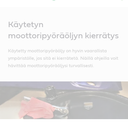
Main
Content
Käytetyn
moottoripyöräöljyn kierrätys
Käytetty moottoripyöräöljy on hyvin vaarallista
ympäristölle, jos sitä ei kierrätetä. Näillä ohjeilla voit
hävittää moottoripyöräöljysi turvallisesti.