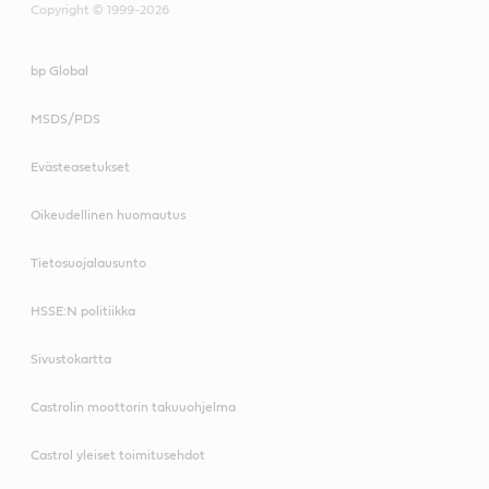
Copyright © 1999-2026
bp Global
MSDS/PDS
Evästeasetukset
Oikeudellinen huomautus
Tietosuojalausunto
HSSE:N politiikka
Sivustokartta
Castrolin moottorin takuuohjelma
Castrol yleiset toimitusehdot