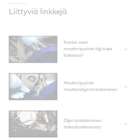
Liittyviä linkkejä
Kuinka usein
moottoripyörän öljy tulee
tarkistaa?
Moottoripyörän
moottoriöljyn tarkistaminen
Öljyn tarkistaminen
tarkastusikkunasta