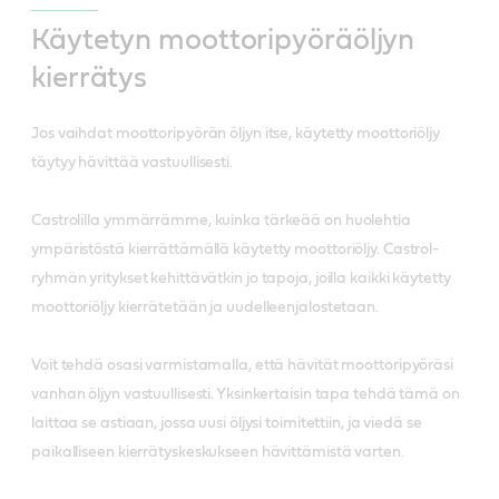
Käytetyn moottoripyöräöljyn
kierrätys
Jos vaihdat moottoripyörän öljyn itse, käytetty moottoriöljy
täytyy hävittää vastuullisesti.
Castrolilla ymmärrämme, kuinka tärkeää on huolehtia
ympäristöstä kierrättämällä käytetty moottoriöljy. Castrol-
ryhmän yritykset kehittävätkin jo tapoja, joilla kaikki käytetty
moottoriöljy kierrätetään ja uudelleenjalostetaan.
Voit tehdä osasi varmistamalla, että hävität moottoripyöräsi
vanhan öljyn vastuullisesti. Yksinkertaisin tapa tehdä tämä on
laittaa se astiaan, jossa uusi öljysi toimitettiin, ja viedä se
paikalliseen kierrätyskeskukseen hävittämistä varten.