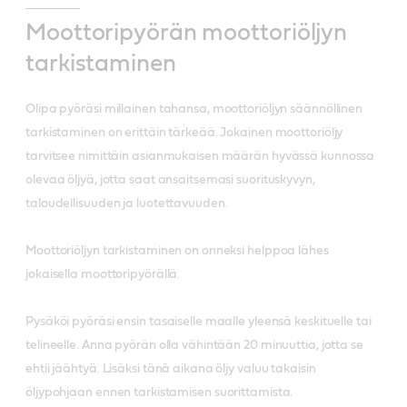
Moottoripyörän moottoriöljyn
tarkistaminen
Olipa pyöräsi millainen tahansa, moottoriöljyn säännöllinen
tarkistaminen on erittäin tärkeää. Jokainen moottoriöljy
tarvitsee nimittäin asianmukaisen määrän hyvässä kunnossa
olevaa öljyä, jotta saat ansaitsemasi suorituskyvyn,
taloudellisuuden ja luotettavuuden.
Moottoriöljyn tarkistaminen on onneksi helppoa lähes
jokaisella moottoripyörällä.
Pysäköi pyöräsi ensin tasaiselle maalle yleensä keskituelle tai
telineelle. Anna pyörän olla vähintään 20 minuuttia, jotta se
ehtii jäähtyä. Lisäksi tänä aikana öljy valuu takaisin
öljypohjaan ennen tarkistamisen suorittamista.