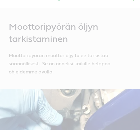
Main
Content
Moottoripyörän öljyn
tarkistaminen
Moottoripyörän moottoriöljy tulee tarkistaa
säännöllisesti. Se on onneksi kaikille helppoa
ohjeidemme avulla.