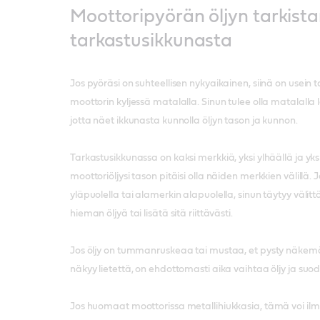
Moottoripyörän öljyn tarkist
tarkastusikkunasta
Jos pyöräsi on suhteellisen nykyaikainen, siinä on usein 
moottorin kyljessä matalalla. Sinun tulee olla matalall
jotta näet ikkunasta kunnolla öljyn tason ja kunnon.
Tarkastusikkunassa on kaksi merkkiä, yksi ylhäällä ja yksi
moottoriöljysi tason pitäisi olla näiden merkkien välillä.
yläpuolella tai alamerkin alapuolella, sinun täytyy välit
hieman öljyä tai lisätä sitä riittävästi.
Jos öljy on tummanruskeaa tai mustaa, et pysty näkemää
näkyy lietettä, on ehdottomasti aika vaihtaa öljy ja suod
Jos huomaat moottorissa metallihiukkasia, tämä voi ilma