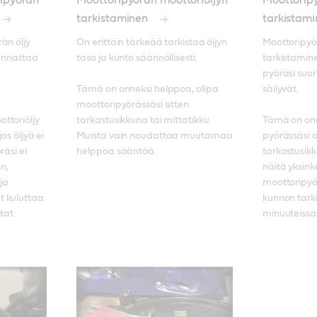
ripyörän
Moottoripyörän moottoriöljyn
Moottoripy
tarkistaminen
tarkistami
n öljy 
On erittäin tärkeää tarkistaa öljyn 
Moottoripyör
annattaa 
taso ja kunto säännöllisesti. 

tarkistamine
pyöräsi suori
Tämä on onneksi helppoa, olipa 
säilyvät. 

moottoripyörässäsi sitten 
toriöljy 
tarkastusikkuna tai mittatikku. 
Tämä on onn
os öljyä ei 
Muista vain noudattaa muutamaa 
pyörässäsi ol
äsi ei 
helppoa sääntöä.
tarkastusik
n, 
näitä yksinke
a 
moottoripyör
 kuluttaa 
kunnon tarki
at 
minuuteissa