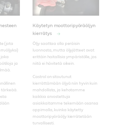
unesteen
Käytetyn moottoripyöräöljyn
kierrätys
e (jota 
Öljy saattaa olla peräisin 
ruöljyksi) 
luonnosta, mutta öljyjätteet ovat 
 joka 
erittäin haitallisia ympäristölle, jos 
tiloja ja 
niitä ei hävitetä oikein. 

lmää. 

Castrol on sitoutunut 
öllinen 
kierrättämään öljyä niin hyvin kuin 
 tärkeää. 
mahdollista, ja kehotamme 
sta 
kaikkia arvostettuja 
dään 
asiakkaitamme tekemään osansa 
oppimalla, kuinka käytetty 
moottoripyöräöljy kierrätetään 
turvallisesti.