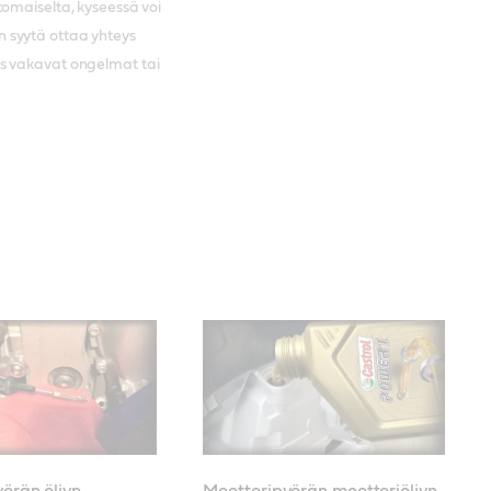
tomaiselta, kyseessä voi
 syytä ottaa yhteys
is vakavat ongelmat tai