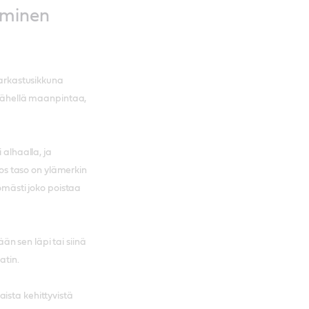
aminen
tarkastusikkuna
a lähellä maanpintaa,
 alhaalla, ja
 Jos taso on ylämerkin
tömästi joko poistaa
n sen läpi tai siinä
atin.
ista kehittyvistä