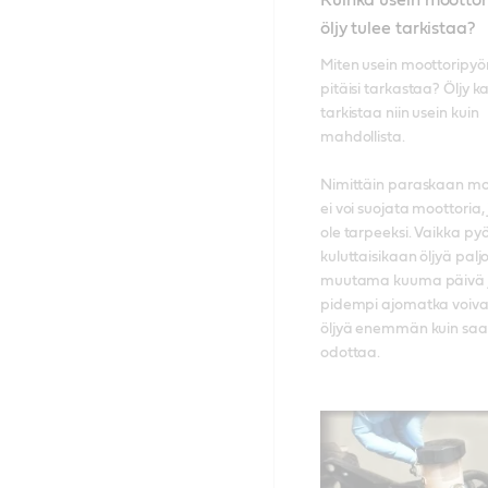
Kuinka usein mootto
öljy tulee tarkistaa?
Miten usein moottoripyörä
pitäisi tarkastaa? Öljy k
tarkistaa niin usein kuin 
mahdollista. 

Nimittäin paraskaan moot
ei voi suojata moottoria, j
ole tarpeeksi. Vaikka pyör
kuluttaisikaan öljyä paljo
muutama kuuma päivä j
pidempi ajomatka voivat
öljyä enemmän kuin saat
odottaa. 