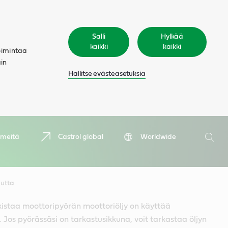
Salli
Hylkää
kaikki
kaikki
oimintaa
äin
Hallitse evästeasetuksia
Hae
 meitä
Castrol global
Worldwide
Hae
autta
kistaa moottoripyörän moottoriöljy on käyttää
 Jos pyörässäsi on tarkastusikkuna, voit tarkastaa öljyn