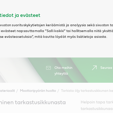
tiedot ja evästeet
uston suorituskykytietojen keräämistä ja analyysia sekä sivuston t
ki evästeet napsauttamalla ”Salli kaikki” tai hallitsemalla niitä yksitt
e evästeasetuksia”, mitä kautta löydät myös lisätietoja asiasta.
Ota meihin
Seuraa
yhteyttä
teriaalit
Moottoripyörän huolto
Tarkista öljy tarkastusikkunan k
minen tarkastusikkunasta
Helpoin tapa tar
tarkastusikkunaa.