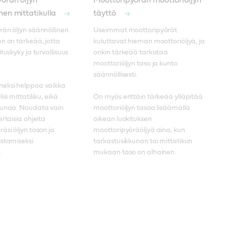
örän öljyn
Moottoripyörän moottoriöljyn
nen mittatikulla
täyttö
än öljyn säännöllinen 
Useimmat moottoripyörät 
n on tärkeää, jotta 
kuluttavat hieman moottoriöljyä, ja 
tuskyky ja turvallisuus 
onkin tärkeää tarkistaa 
moottoriöljyn taso ja kunto 
säännöllisesti. 

eksi helppoa vaikka 
isi mittatikku, eikä 
On myös erittäin tärkeää ylläpitää 
kunaa. Noudata vain 
moottoriöljyn tasoa lisäämällä 
rtaisia ohjeita 
oikean luokituksen 
äsi öljyn tason ja 
moottoripyöräöljyä aina, kun 
stamiseksi 
tarkastusikkunan tai mittatikun 
.
mukaan taso on alhainen.