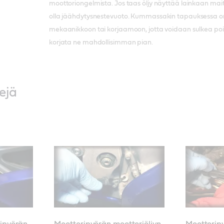
moottoriongelmista. Jos taas öljy näyttää lainkaan mai
olla jäähdytysnestevuoto. Kummassakin tapauksessa on
mekaanikkoon tai korjaamoon, jotta voidaan sulkea po
korjata ne mahdollisimman pian.
kejä