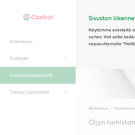
Sivuston liikenne
Käytämme evästeitä siv
varten. Voit sallia kaik
Aloitussivu
napsauttamalla ”Hallits
Tuotteet
Koulutusmateriaalit
Tietoja Castrolista
Aloitussivu
Koulutusma
Main
Öljyn tarkista
Content