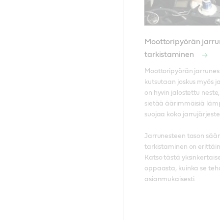
Moottoripyörän jarr
tarkistaminen
Moottoripyörän jarrunest
kutsutaan joskus myös jar
on hyvin jalostettu neste,
sietää äärimmäisiä lämpö
suojaa koko jarrujärjeste
Jarrunesteen tason säänn
tarkistaminen on erittäin
Katso tästä yksinkertaise
oppaasta, kuinka se teh
asianmukaisesti. 