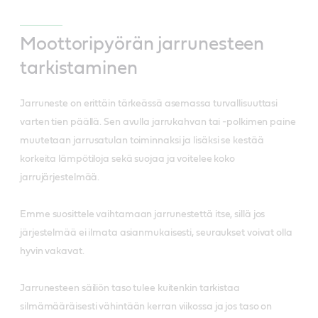
Moottoripyörän jarrunesteen
tarkistaminen
Jarruneste on erittäin tärkeässä asemassa turvallisuuttasi
varten tien päällä. Sen avulla jarrukahvan tai -polkimen paine
muutetaan jarrusatulan toiminnaksi ja lisäksi se kestää
korkeita lämpötiloja sekä suojaa ja voitelee koko
jarrujärjestelmää.
Emme suosittele vaihtamaan jarrunestettä itse, sillä jos
järjestelmää ei ilmata asianmukaisesti, seuraukset voivat olla
hyvin vakavat.
Jarrunesteen säiliön taso tulee kuitenkin tarkistaa
silmämääräisesti vähintään kerran viikossa ja jos taso on