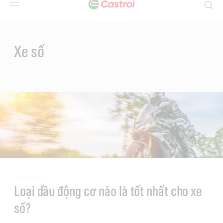
Search
Main
Content
Xe số
Loại dầu động cơ nào là tốt nhất cho xe
số?