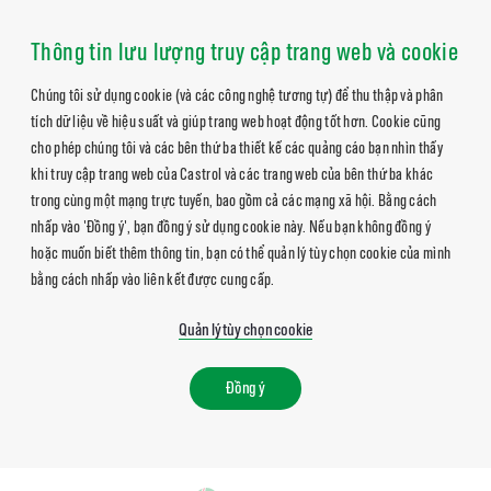
Thông tin lưu lượng truy cập trang web và cookie
Chúng tôi sử dụng cookie (và các công nghệ tương tự) để thu thập và phân
tích dữ liệu về hiệu suất và giúp trang web hoạt động tốt hơn. Cookie cũng
cho phép chúng tôi và các bên thứ ba thiết kế các quảng cáo bạn nhìn thấy
khi truy cập trang web của Castrol và các trang web của bên thứ ba khác
trong cùng một mạng trực tuyến, bao gồm cả các mạng xã hội. Bằng cách
nhấp vào 'Đồng ý', bạn đồng ý sử dụng cookie này. Nếu bạn không đồng ý
hoặc muốn biết thêm thông tin, bạn có thể quản lý tùy chọn cookie của mình
bằng cách nhấp vào liên kết được cung cấp.
Quản lý tùy chọn cookie
Đồng ý