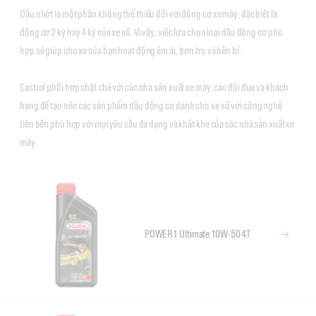
Dầu nhớt là một phần không thể thiếu đối với động cơ xe máy; đặc biệt là
động cơ 2 kỳ hay 4 kỳ của xe số. Vì vậy, việc lựa chọn loại dầu động cơ phù
hợp sẽ giúp cho xe của bạn hoạt động êm ái, trơn tru và bền bỉ.
Castrol phối hợp chặt chẽ với các nhà sản xuất xe máy, các đội đua và khách
hàng để tạo nên các sản phẩm dầu động cơ dành cho xe số với công nghệ
tiên tiến phù hợp với mọi yêu cầu đa dạng và khắt khe của các nhà sản xuất xe
máy.
POWER1 Ultimate 10W-50 4T