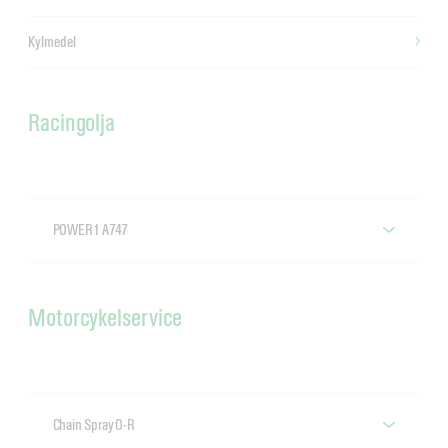
Kylmedel
Racingolja
POWER1 A747
Castrol POWER1 A747
Motorcykelservice
Chain Spray O-R