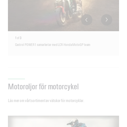
1
of
3
Castrol POWER1 samarbetar med LCR Honda MotoGP team
Motoroljor för motorcykel
Läs mer om vårt sortiment av vätskor för motorcyklar.