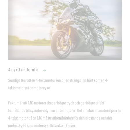
4 cykel motorolja
Somliga tror att en 4-taktsmotor i en bil ansträngs lika hårt som en 4-
taktsmotor på en motorcykel. 

Faktum är att MC-motorer skapar högre tryck och ger högre effekt i 
förhållande till cylindervolymen än bilmotorer. Det innebär att motoroljan i en 
4-taktsmotor på en MC måste arbeta hårdare för den prestanda och det 
motorskydd som motorcykeltillverkare kräver.