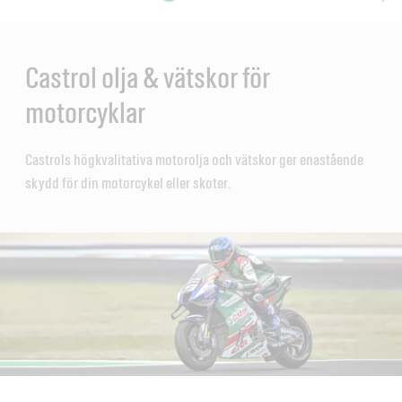
Main
Content
en
ol-
Castrol olja & vätskor för
motorcyklar
Castrols högkvalitativa motorolja och vätskor ger enastående
skydd för din motorcykel eller skoter.