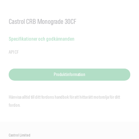
Castrol CRB Monograde 30CF
Specifikationer och godkännanden
API CF
Produktinformation
Hänvisa alltid till ditt fordons handbok för att hitta rätt motorolja för ditt
fordon.
Castrol Limited