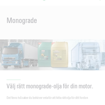
Main
Content
en
ol-
Monograde
Välj rätt monograde-olja för din motor.
Det finns två saker du behöver veta för att hitta rätt olja för ditt fordon