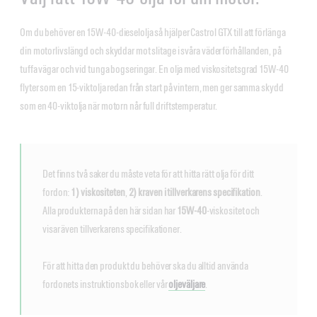
Om du behöver en 15W-40-dieselolja så hjälper Castrol GTX till att förlänga
din motorlivslängd och skyddar mot slitage i svåra väderförhållanden, på
tuffa vägar och vid tunga bogseringar. En olja med viskositetsgrad 15W-40
flyter som en 15-viktolja redan från start på vintern, men ger samma skydd
som en 40-viktolja när motorn når full driftstemperatur.
Det finns två saker du måste veta för att hitta rätt olja för ditt
fordon:
1) viskositeten
,
2) kraven i tillverkarens specifikation
.
Alla produkterna på den här sidan har
15W-40
-viskositet och
visar även tillverkarens specifikationer.
För att hitta den produkt du behöver ska du alltid använda
fordonets instruktionsbok eller vår
oljeväljare
.