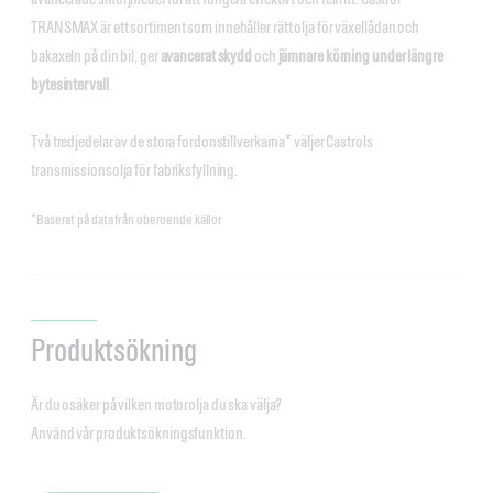
TRANSMAX är ett sortiment som innehåller rätt olja för växellådan och
bakaxeln på din bil, ger
avancerat skydd
och
jämnare körning under längre
bytesintervall
.
Två tredjedelar av de stora fordonstillverkarna* väljer Castrols
transmissionsolja för fabriksfyllning.
*Baserat på data från oberoende källor
Produktsökning
Är du osäker på vilken motorolja du ska välja?
Använd vår produktsökningsfunktion.