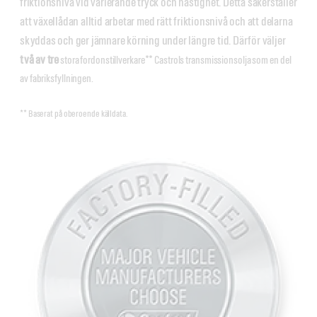
friktionsnivå vid varierande tryck och hastighet. Detta säkerställer
att växellådan alltid arbetar med rätt friktionsnivå och att delarna
skyddas och ger jämnare körning under längre tid. Därför väljer
två av tre
stora fordonstillverkare** Castrols transmissionsolja som en del
av fabriksfyllningen.
** Baserat på oberoende källdata.