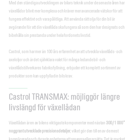
Med den ständiga utvecklingen av bilars teknik under de senaste åren har
växellådor blivit mer komplexa och kräver mer avancerade vätskor för att
fungera effektivt och vara pålitliga. Att använda rätt olja för din bil är
avgörande för att din växellåda ska fungera så som den har designats och
bibehålla sin prestanda under hela fordonets livstid.
Castrol, som har mer än 100 års erfarenhet av att utveckla växellåds- och
axeloljor och är det självklara valet för många ledande bil- och
växellådstillverkares fabriksfyllning, erbjuder ett komplett sortiment av
produkter som kan uppfylla din bils krav.
Castrol TRANSMAX: möjliggör längre
livslängd för växellådan
Växellådan är en av bilens viktigaste komponenter med nästan
300/1 000*
noggrant utvecklade precisionsdetaljer
, vilket gör den till en av de mest
komplicerade och dyraste enheterna att reparera eller ersätta. Det är mycket