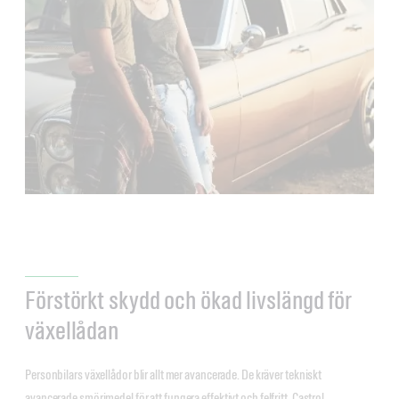
Förstörkt skydd och ökad livslängd för
växellådan
Personbilars växellådor blir allt mer avancerade. De kräver tekniskt
avancerade smörjmedel för att fungera effektivt och felfritt. Castrol