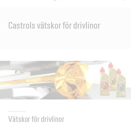
Main
Content
en
ol-
Castrols vätskor för drivlinor
Vätskor för drivlinor