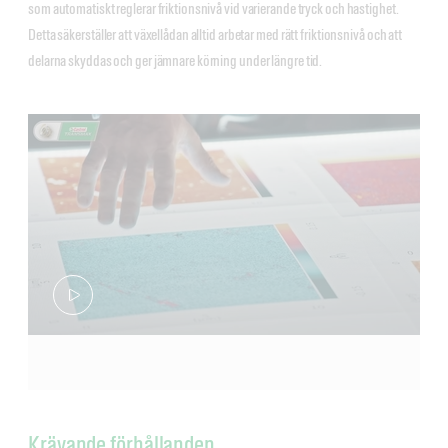
som automatiskt reglerar friktionsnivå vid varierande tryck och hastighet.
Detta säkerställer att växellådan alltid arbetar med rätt friktionsnivå och att
delarna skyddas och ger jämnare körning under längre tid.
Krävande förhållanden