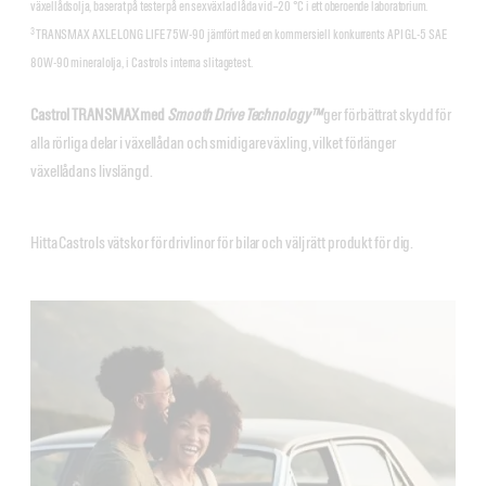
växellådsolja, baserat på tester på en sexväxlad låda vid –20 °C i ett oberoende laboratorium.
3
TRANSMAX AXLE LONG LIFE 75W-90 jämfört med en kommersiell konkurrents API GL-5 SAE
80W-90 mineralolja, i Castrols interna slitagetest.
Castrol TRANSMAX med
Smooth Drive Technology™
ger förbättrat skydd för
alla rörliga delar i växellådan och smidigare växling, vilket förlänger
växellådans livslängd.
Hitta Castrols vätskor för drivlinor för bilar och välj rätt produkt för dig.