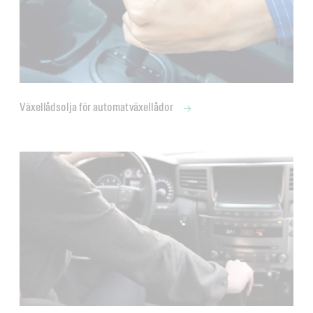
Växellådsolja för automatväxellådor