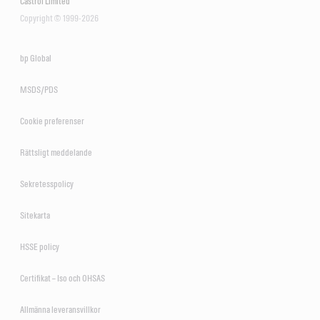
Castrol Limited
Copyright © 1999-2026
bp Global
MSDS/PDS
Cookie preferenser
Rättsligt meddelande
Sekretesspolicy
Sitekarta
HSSE policy
Certifikat – Iso och OHSAS
Allmänna leveransvillkor