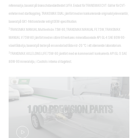
referensolja, baserat på branschstandardtestet LVFA. Endast för TRANSMAX CVT: Gäller för CVT-
enheter med startkoppling. TRANSMAX DUAL jämfört med en konkurrerande originaloljeleverantör,
baserat på GK1-friktionstester enligt OEM-specifikation.
2
TRANSMAX MANUAL Multivehicle 75W-90, TRANSMAX MANUAL FE 75W, TRANSMAX
MANUAL V 75W-80 jämfört med en större tillverkares mineralbaserade API GL-4 SAE 80W-90-
växellådsolja, baserat på tester på en sexväxlad låda vid –20 °C i ett oberoende laboratorium.
3
TRANSMAX AXLE LONG LIFE 75W-90 jämfört med en kommersiell konkurrents API GL-5 SAE
80W-90 mineralolja, i Castrols interna slitagetest.