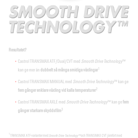
Resultatet?
Castrol TRANSMAX ATF/Dual/CVT med
Smooth Drive Technology
™
1
kan ge mer än
dubbelt så många smidiga växlingar
Castrol TRANSMAX MANUAL med
Smooth Drive Technology
™ kan ge
2
fem gånger enklare växling vid kalla temperaturer
Castrol TRANSMAX AXLE med
Smooth Drive Technology
™ kan ge
fem
3
gånger starkare skyddsfilm
1
TRANSMAX ATF-varianter med
Smooth Drive Technology™
och TRANSMAX CVT jämfört med