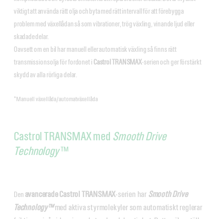
viktigt att använda rätt olja och byta med rätt intervall för att förebygga
problem med växellådan så som vibrationer, trög växling, vinande ljud eller
skadade delar.
Oavsett om en bil har manuell eller automatisk växling så finns rätt
transmissionsolja för fordonet i
Castrol TRANSMAX
-serien och ger förstärkt
skydd av alla rörliga delar.
*Manuell växellåda/automatväxellåda
Castrol TRANSMAX med
Smooth Drive
Technology
™
avancerade Castrol TRANSMAX
-serien har
Smooth Drive
Den
Technology™
med aktiva styrmolekyler som automatiskt reglerar