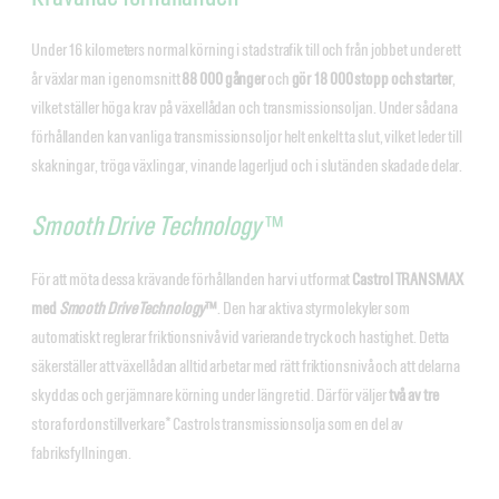
Under 16 kilometers normal körning i stadstrafik till och från jobbet under ett
år växlar man i genomsnitt
88 000 gånger
och
gör 18 000 stopp och starter
,
vilket ställer höga krav på växellådan och transmissionsoljan. Under sådana
förhållanden kan vanliga transmissionsoljor helt enkelt ta slut, vilket leder till
skakningar, tröga växlingar, vinande lagerljud och i slutänden skadade delar.
Smooth Drive Technology
™
För att möta dessa krävande förhållanden har vi utformat
Castrol TRANSMAX
med
Smooth Drive Technology
™
. Den har aktiva styrmolekyler som
automatiskt reglerar friktionsnivå vid varierande tryck och hastighet. Detta
säkerställer att växellådan alltid arbetar med rätt friktionsnivå och att delarna
skyddas och ger jämnare körning under längre tid. Därför väljer
två av tre
stora fordonstillverkare* Castrols transmissionsolja som en del av
fabriksfyllningen.