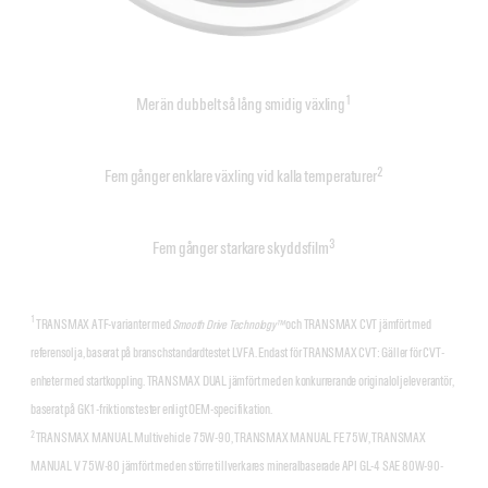
1
Mer än dubbelt så lång smidig växling
2
Fem gånger enklare växling vid kalla temperaturer
3
Fem gånger starkare skyddsfilm
1
TRANSMAX ATF-varianter med
Smooth Drive Technology™
och TRANSMAX CVT jämfört med
referensolja, baserat på branschstandardtestet LVFA. Endast för TRANSMAX CVT: Gäller för CVT-
enheter med startkoppling. TRANSMAX DUAL jämfört med en konkurrerande originaloljeleverantör,
baserat på GK1-friktionstester enligt OEM-specifikation.
2
TRANSMAX MANUAL Multivehicle 75W-90, TRANSMAX MANUAL FE 75W, TRANSMAX
MANUAL V 75W-80 jämfört med en större tillverkares mineralbaserade API GL-4 SAE 80W-90-