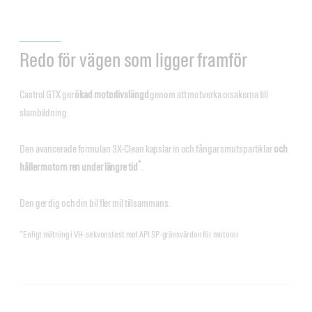
Redo för vägen som ligger framför
Castrol GTX ger
ökad motorlivslängd
genom att motverka orsakerna till
slambildning.
Den avancerade formulan 3X-Clean kapslar in och fångar smutspartiklar
och
*
håller motorn ren under längre tid
.
Den ger dig och din bil fler mil tillsammans.
*Enligt mätning i VH-sekvenstest mot API SP-gränsvärden för motorer