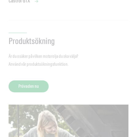
Castrol GTX
Produktsökning
Är du osäker på vilken motorolja du ska välja?
Använd vår produktsökningsfunktion.
Pröva den nu