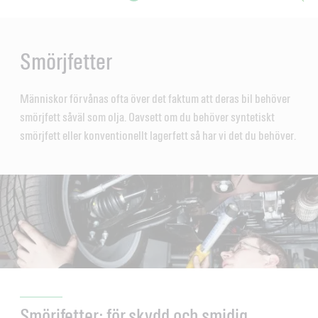
Main
Content
en
ol-
Smörjfetter
Människor förvånas ofta över det faktum att deras bil behöver
smörjfett såväl som olja. Oavsett om du behöver syntetiskt
smörjfett eller konventionellt lagerfett så har vi det du behöver.
Smörjfetter: för skydd och smidig