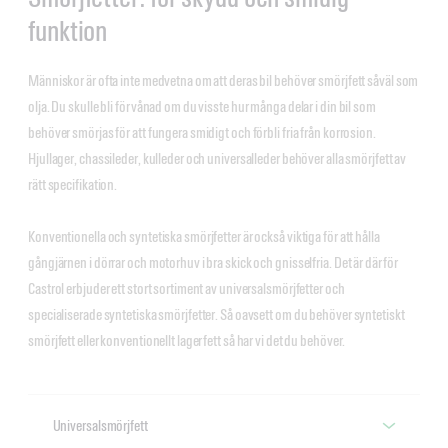
funktion
Människor är ofta inte medvetna om att deras bil behöver smörjfett såväl som
olja. Du skulle bli förvånad om du visste hur många delar i din bil som
behöver smörjas för att fungera smidigt och förbli fria från korrosion.
Hjullager, chassileder, kulleder och universalleder behöver alla smörjfett av
rätt specifikation.
Konventionella och syntetiska smörjfetter är också viktiga för att hålla
gångjärnen i dörrar och motorhuv i bra skick och gnisselfria. Det är därför
Castrol erbjuder ett stort sortiment av universalsmörjfetter och
specialiserade syntetiska smörjfetter. Så oavsett om du behöver syntetiskt
smörjfett eller konventionellt lagerfett så har vi det du behöver.
Universalsmörjfett