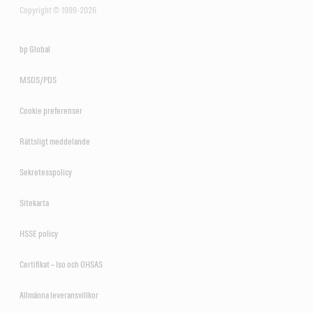
Copyright © 1999-2026
Litiumbaserat smörjfett avsett för smörjning av en mängd olika
glid- och rullager som används i fordonsindustrin. Dess utmärkta
strukturella stabilitet gör det extra lämpat för användning i de
bp Global
hjullager på bilar, bussar och lastbilar där driftstemperaturerna är
MSDS/PDS
inom de gränser som specificerats.
Cookie preferenser
Uppfyller eller överträffar branschstandarderna:
Rättsligt meddelande
NLGI-klass 2
Sekretesspolicy
Sitekarta
Användbara resurser
HSSE policy
Produktdatablad
Certifikat – Iso och OHSAS
Säkerhetsdatablad
Allmänna leveransvillkor