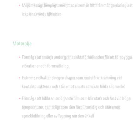
Miljömässigt lämpligt smörjmedel som är fritt från många ekologiskt
icke önskvärda tillsatser
Motorolja
Förmåga att smörja under gränsskiktsförhållanden för att förebygga
vibrationer och formsättning
Extrema vidhäftande egenskaper som motstår urkramning vid
kontaktpunkterna och står emot smuts som kan bilda slipmedel
Förmåga att bilda en smörjande film som blir stark och fast vid höga
temperaturer, samtidigt som den förblir smidig och står emot
sprickbildning eller avflagning när den är kall