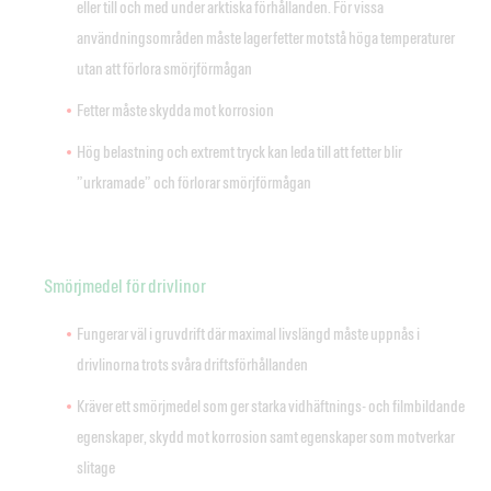
eller till och med under arktiska förhållanden. För vissa
användningsområden måste lagerfetter motstå höga temperaturer
utan att förlora smörjförmågan
Fetter måste skydda mot korrosion
Hög belastning och extremt tryck kan leda till att fetter blir
”urkramade” och förlorar smörjförmågan
Smörjmedel för drivlinor
Fungerar väl i gruvdrift där maximal livslängd måste uppnås i
drivlinorna trots svåra driftsförhållanden
Kräver ett smörjmedel som ger starka vidhäftnings- och filmbildande
egenskaper, skydd mot korrosion samt egenskaper som motverkar
slitage