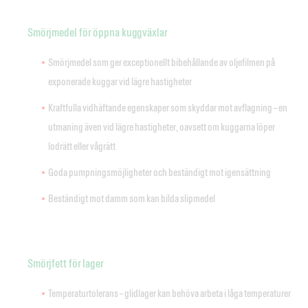
Smörjmedel för öppna kuggväxlar
Smörjmedel som ger exceptionellt bibehållande av oljefilmen på
exponerade kuggar vid lägre hastigheter
Kraftfulla vidhäftande egenskaper som skyddar mot avflagning – en
utmaning även vid lägre hastigheter, oavsett om kuggarna löper
lodrätt eller vågrätt
Goda pumpningsmöjligheter och beständigt mot igensättning
Beständigt mot damm som kan bilda slipmedel
Smörjfett för lager
Temperaturtolerans – glidlager kan behöva arbeta i låga temperaturer