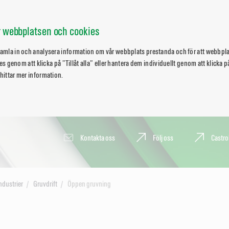
ör webbplatsen och cookies
 samla in och analysera information om vår webbplats prestanda och för att webbpl
okies genom att klicka på ”Tillåt alla” eller hantera dem individuellt genom att klicka
 hittar mer information.
Kontakta oss
Följ oss
Castro
ndustrier
Gruvdrift
Öppen gruvning