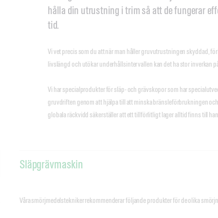
hålla din utrustning i trim så att de fungerar ef
tid.
Vi vet precis som du att när man håller gruvutrustningen skyddad, fö
livslängd och utökar underhållsintervallen kan det ha stor inverkan 
Vi har specialprodukter för släp- och grävskopor som har specialutveck
gruvdriften genom att hjälpa till att minska bränsleförbrukningen och 
globala räckvidd säkerställer att ett tillförlitligt lager alltid finns till ha
Släpgrävmaskin
Våra smörjmedelstekniker rekommenderar följande produkter för de olika smörj