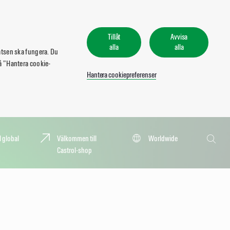
Tillåt
Avvisa
alla
alla
atsen ska fungera. Du
 på ”Hantera cookie-
Hantera cookiepreferenser
Sök
l global
Välkommen till
Worldwide
Castrol-shop
Sök