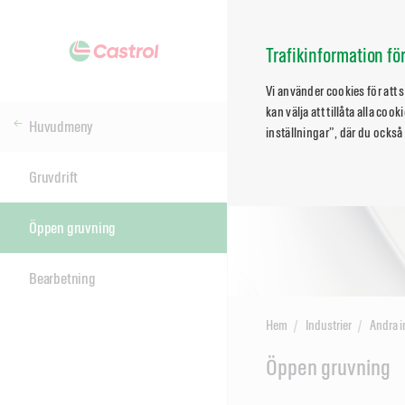
Trafikinformation f
Vi använder cookies för att
kan välja att tillåta alla co
Huvudmeny
inställningar”, där du också
Gruvdrift
Öppen gruvning
Bearbetning
Hem
Industrier
Andra i
Main
Öppen gruvning
Content