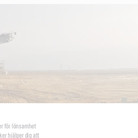
rer för lönsamhet
er hjälper dig att