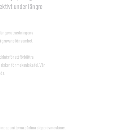
fektivt under längre
rlänger utrustningens
på gruvans lönsamhet.
lats för att förbättra
risken för mekaniska fel. Vår
nds.
ningspunkterna på dina släpgrävmaskiner.