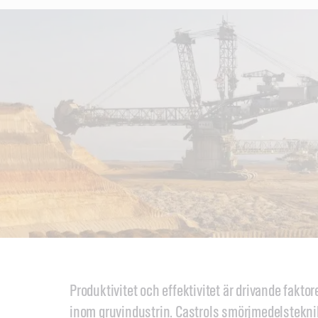
Produktivitet och effektivitet är drivande fakto
inom gruvindustrin. Castrols smörjmedelsteknik